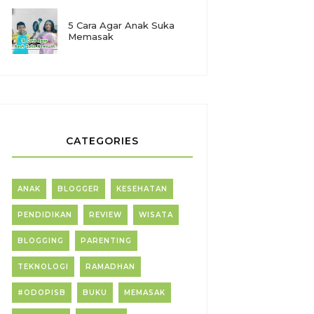
5 Cara Agar Anak Suka
Memasak
CATEGORIES
ANAK
BLOGGER
KESEHATAN
PENDIDIKAN
REVIEW
WISATA
BLOGGING
PARENTING
TEKNOLOGI
RAMADHAN
#ODOPISB
BUKU
MEMASAK