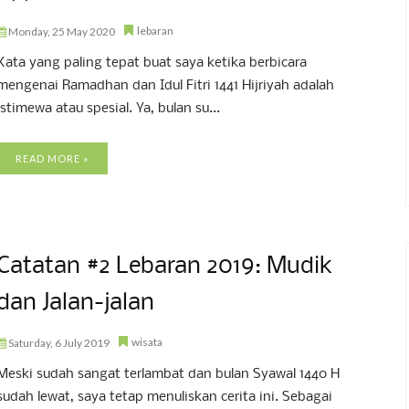
lebaran
Monday, 25 May 2020
Kata yang paling tepat buat saya ketika berbicara
mengenai Ramadhan dan Idul Fitri 1441 Hijriyah adalah
istimewa atau spesial. Ya, bulan su...
READ MORE »
Catatan #2 Lebaran 2019: Mudik
dan Jalan-jalan
wisata
Saturday, 6 July 2019
Meski sudah sangat terlambat dan bulan Syawal 1440 H
sudah lewat, saya tetap menuliskan cerita ini. Sebagai