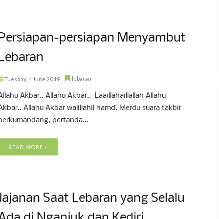
Persiapan-persiapan Menyambut
Lebaran
lebaran
Tuesday, 4 June 2019
Allahu Akbar.. Allahu Akbar.. Laaillahaillallah Allahu
Akbar.. Allahu Akbar walillahil hamd. Merdu suara takbir
berkumandang, pertanda...
READ MORE »
Jajanan Saat Lebaran yang Selalu
Ada di Nganjuk dan Kediri