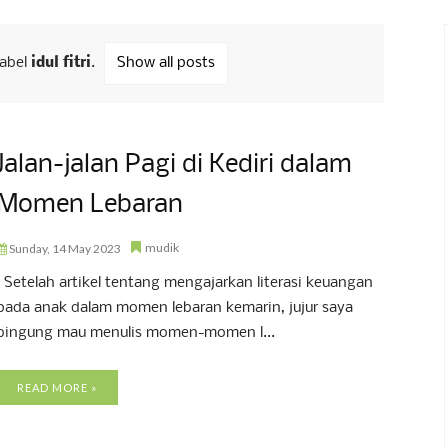
label
idul fitri
.
Show all posts
Jalan-jalan Pagi di Kediri dalam
Momen Lebaran
mudik
Sunday, 14 May 2023
Setelah artikel tentang mengajarkan literasi keuangan
pada anak dalam momen lebaran kemarin, jujur saya
bingung mau menulis momen-momen l...
READ MORE »