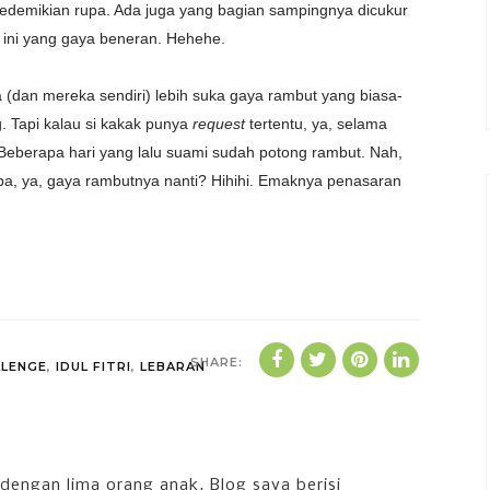
 sedemikian rupa. Ada juga yang bagian sampingnya dicukur
i ini yang gaya beneran. Hehehe.
 (dan mereka sendiri) lebih suka gaya rambut yang biasa-
g. Tapi kalau si kakak punya
request
tertentu, ya, selama
Beberapa hari yang lalu suami sudah potong rambut. Nah,
i apa, ya, gaya rambutnya nanti? Hihihi. Emaknya penasaran
SHARE:
LLENGE
,
IDUL FITRI
,
LEBARAN
dengan lima orang anak. Blog saya berisi