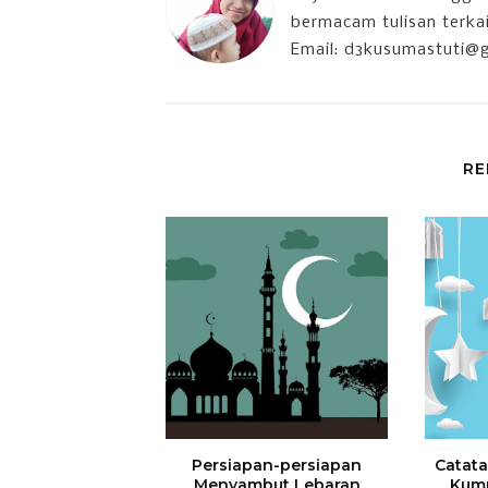
bermacam tulisan terkait
Email: d3kusumastuti@
RE
Persiapan-persiapan
Catata
Menyambut Lebaran
Kump