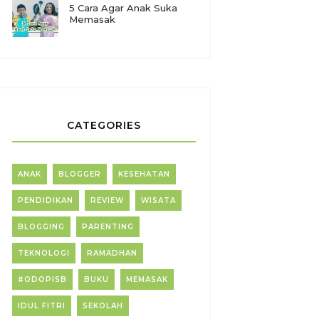
5 Cara Agar Anak Suka
Memasak
CATEGORIES
ANAK
BLOGGER
KESEHATAN
PENDIDIKAN
REVIEW
WISATA
BLOGGING
PARENTING
TEKNOLOGI
RAMADHAN
#ODOPISB
BUKU
MEMASAK
IDUL FITRI
SEKOLAH