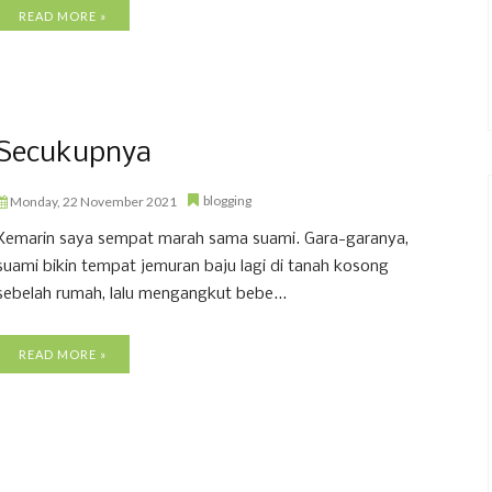
READ MORE »
Secukupnya
blogging
Monday, 22 November 2021
Kemarin saya sempat marah sama suami. Gara-garanya,
suami bikin tempat jemuran baju lagi di tanah kosong
sebelah rumah, lalu mengangkut bebe...
READ MORE »