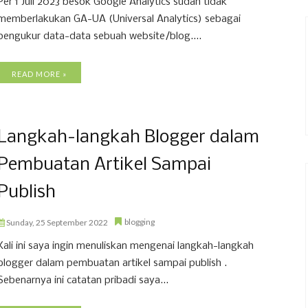
Per 1 Juli 2023 besok Google Analytics sudah tidak
memberlakukan GA-UA (Universal Analytics) sebagai
pengukur data-data sebuah website/blog....
READ MORE »
Langkah-langkah Blogger dalam
Pembuatan Artikel Sampai
Publish
blogging
Sunday, 25 September 2022
Kali ini saya ingin menuliskan mengenai langkah-langkah
blogger dalam pembuatan artikel sampai publish .
Sebenarnya ini catatan pribadi saya...