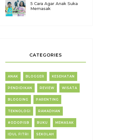
5 Cara Agar Anak Suka
Memasak
CATEGORIES
ANAK
BLOGGER
KESEHATAN
PENDIDIKAN
REVIEW
WISATA
BLOGGING
PARENTING
TEKNOLOGI
RAMADHAN
#ODOPISB
BUKU
MEMASAK
IDUL FITRI
SEKOLAH