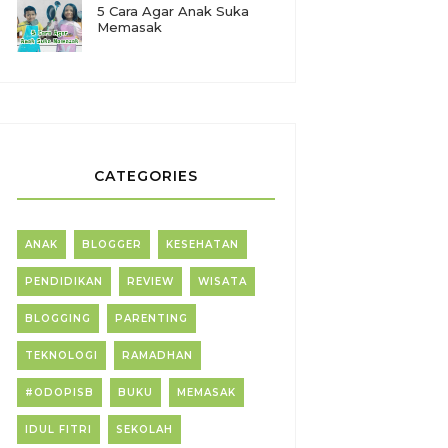
5 Cara Agar Anak Suka
Memasak
CATEGORIES
ANAK
BLOGGER
KESEHATAN
PENDIDIKAN
REVIEW
WISATA
BLOGGING
PARENTING
TEKNOLOGI
RAMADHAN
#ODOPISB
BUKU
MEMASAK
IDUL FITRI
SEKOLAH