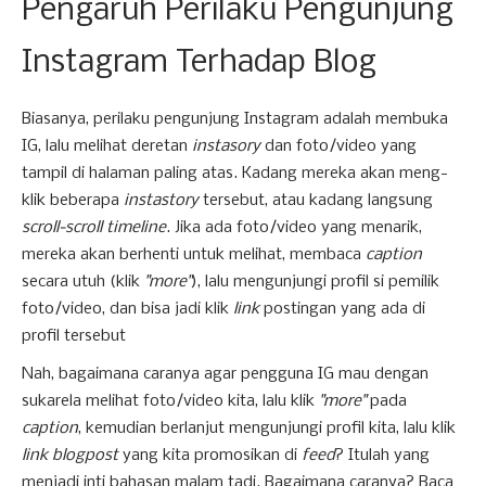
Pengaruh Perilaku Pengunjung
Instagram Terhadap Blog
Biasanya, perilaku pengunjung Instagram adalah membuka
IG, lalu melihat deretan
instasory
dan foto/video yang
tampil di halaman paling atas. Kadang mereka akan meng-
klik beberapa
instastory
tersebut, atau kadang langsung
scroll-scroll timeline
. Jika ada foto/video yang menarik,
mereka akan berhenti untuk melihat, membaca
caption
secara utuh (klik
"more"
), lalu mengunjungi profil si pemilik
foto/video, dan bisa jadi klik
link
postingan yang ada di
profil tersebut
Nah, bagaimana caranya agar pengguna IG mau dengan
sukarela melihat foto/video kita, lalu klik
"more"
pada
caption
, kemudian berlanjut mengunjungi profil kita, lalu klik
link blogpost
yang kita promosikan di
feed
? Itulah yang
menjadi inti bahasan malam tadi. Bagaimana caranya? Baca