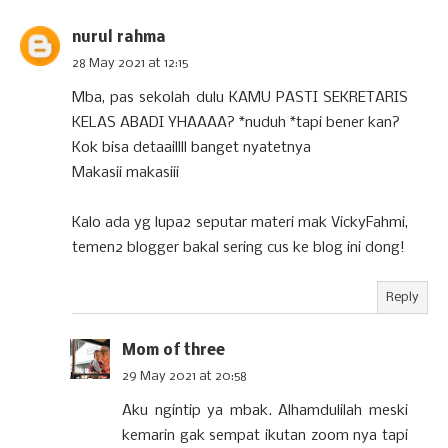
nurul rahma
28 May 2021 at 12:15
Mba, pas sekolah dulu KAMU PASTI SEKRETARIS
KELAS ABADI YHAAAA? *nuduh *tapi bener kan?
Kok bisa detaaillll banget nyatetnya
Makasii makasiii
Kalo ada yg lupa2 seputar materi mak VickyFahmi,
temen2 blogger bakal sering cus ke blog ini dong!
Reply
Mom of three
29 May 2021 at 20:58
Aku ngintip ya mbak. Alhamdulilah meski
kemarin gak sempat ikutan zoom nya tapi