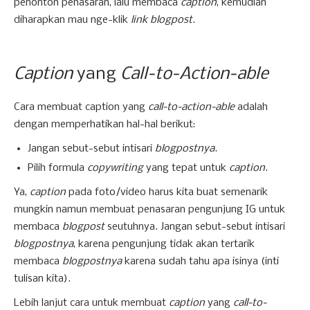
penonton penasaran, lalu membaca
caption
, kemudian
diharapkan mau nge-klik
link blogpost
.
Caption
yang
Call-to-Action-able
Cara membuat caption yang
call-to-action-able
adalah
dengan memperhatikan hal-hal berikut:
Jangan sebut-sebut intisari
blogpostnya
.
Pilih formula
copywriting
yang tepat untuk
caption
.
Ya,
caption
pada foto/video harus kita buat semenarik
mungkin namun membuat penasaran pengunjung IG untuk
membaca
blogpost
seutuhnya. Jangan sebut-sebut intisari
blogpostnya
, karena pengunjung tidak akan tertarik
membaca
blogpostnya
karena sudah tahu apa isinya (inti
tulisan kita).
Lebih lanjut cara untuk membuat
caption
yang
call-to-