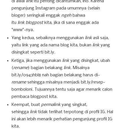
di awal
link
itu penting dicantumkan, lho. Karena
pengunjung Instagram pada umumnya (selain
bloger) seringkali enggak
ngeh
bahwa
itu
link blogpost
kita, jika di sana enggak ada
"www"-nya.
Yang kedua, sebaiknya menggunakan
link
asli saja,
yaitu link yang ada nama blog kita, bukan
link
yang
disingkat seperti bit.ly.
Ketiga, jika menggunakan
link
yang disingkat, ubah
(
rename
) bagian belakang
link
. Misalnya
bit.ly/0943hbl8 nah bagian belakang harus di-
rename
sehingga misalnya menjadi: bit.ly/resep-
bomboloni. Tujuannya tentu saja agar menarik calon
pembaca blogpost kita.
Keempat, buat
permalink
yang singkat,
sehingga
link
tidak terlihat terpotong di profil IG. Hal
ini akan lebih menarik perhatian pengunjung profil IG
kita.