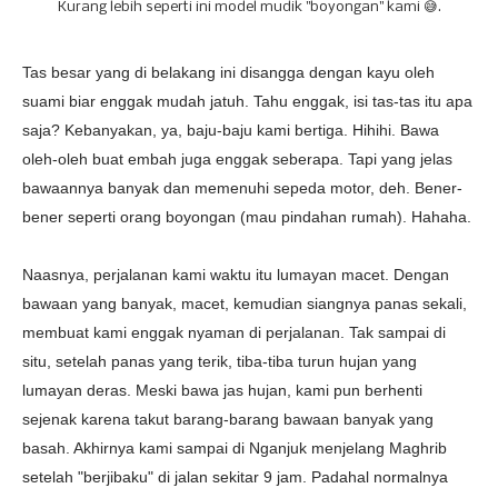
Kurang lebih seperti ini model mudik "boyongan" kami 😅.
Tas besar yang di belakang ini disangga dengan kayu oleh
suami biar enggak mudah jatuh. Tahu enggak, isi tas-tas itu apa
saja? Kebanyakan, ya, baju-baju kami bertiga. Hihihi. Bawa
oleh-oleh buat embah juga enggak seberapa. Tapi yang jelas
bawaannya banyak dan memenuhi sepeda motor, deh. Bener-
bener seperti orang boyongan (mau pindahan rumah). Hahaha.
Naasnya, perjalanan kami waktu itu lumayan macet. Dengan
bawaan yang banyak, macet, kemudian siangnya panas sekali,
membuat kami enggak nyaman di perjalanan. Tak sampai di
situ, setelah panas yang terik, tiba-tiba turun hujan yang
lumayan deras. Meski bawa jas hujan, kami pun berhenti
sejenak karena takut barang-barang bawaan banyak yang
basah. Akhirnya kami sampai di Nganjuk menjelang Maghrib
setelah "berjibaku" di jalan sekitar 9 jam. Padahal normalnya