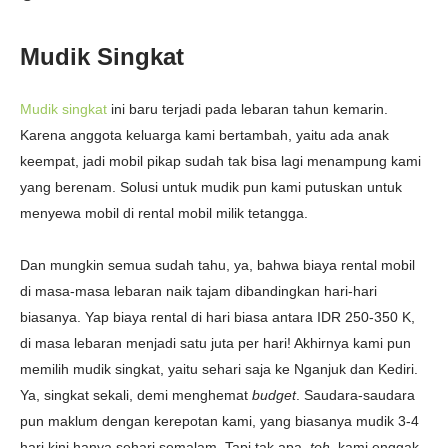
Mudik Singkat
Mudik singkat
ini baru terjadi pada lebaran tahun kemarin.
Karena anggota keluarga kami bertambah, yaitu ada anak
keempat, jadi mobil pikap sudah tak bisa lagi menampung kami
yang berenam. Solusi untuk mudik pun kami putuskan untuk
menyewa mobil di rental mobil milik tetangga.
Dan mungkin semua sudah tahu, ya, bahwa biaya rental mobil
di masa-masa lebaran naik tajam dibandingkan hari-hari
biasanya. Yap biaya rental di hari biasa antara IDR 250-350 K,
di masa lebaran menjadi satu juta per hari! Akhirnya kami pun
memilih mudik singkat, yaitu sehari saja ke Nganjuk dan Kediri.
Ya, singkat sekali, demi menghemat
budget
. Saudara-saudara
pun maklum dengan kerepotan kami, yang biasanya mudik 3-4
hari kini hanya sehari semalam. Tapi tak apa,
toh,
kami enggak