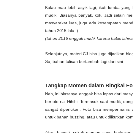
Kalau mau lebih asyik lagi, ikuti lomba yang 
mudik. Biasanya banyak, kok. Jadi selain me
masyarakat luas, juga ada kesempatan menda
tahun 2015 lalu :).
(tahun 2016 enggak mudik karena habis lahira
Selanjutnya, materi CJ bisa juga dijadikan blo
So, bahan tulisan bertambah lagi dari sini.
Tangkap Momen dalam Bingkai Fo
Nah, ini biasanya enggak bisa lepas dari mas
berfoto ria. Hihihi. Termasuk saat mudik, dong.
sangat diperlukan. Foto bisa mempermanis d
untuk bahan buzzing, atau untuk diikutkan kon
Akan banyak sekali momen yang berkesan d