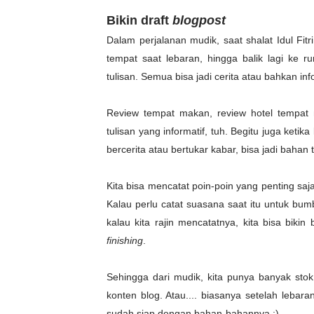
Bikin draft
blogpost
Dalam perjalanan mudik, saat shalat Idul Fit
tempat saat lebaran, hingga balik lagi ke r
tulisan. Semua bisa jadi cerita atau bahkan 
Review tempat makan, review hotel tempat m
tulisan yang informatif, tuh. Begitu juga keti
bercerita atau bertukar kabar, bisa jadi bahan t
Kita bisa mencatat poin-poin yang penting saj
Kalau perlu catat suasana saat itu untuk bum
kalau kita rajin mencatatnya, kita bisa bikin 
finishing
.
Sehingga dari mudik, kita punya banyak stok
konten blog. Atau.... biasanya setelah lebar
sudah siap dengan bahan-bahannya :).