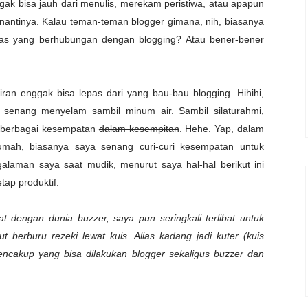
k bisa jauh dari menulis, merekam peristiwa, atau apapun
i nantinya. Kalau teman-teman blogger gimana, nih, biasanya
tas yang berhubungan dengan blogging? Atau bener-bener
kiran enggak bisa lepas dari yang bau-bau blogging. Hihihi,
 senang menyelam sambil minum air. Sambil silaturahmi,
 berbagai kesempatan
dalam kesempitan
. Hehe. Yap, dalam
rumah, biasanya saya senang curi-curi kesempatan untuk
alaman saya saat mudik, menurut saya hal-hal berikut ini
tap produktif.
t dengan dunia buzzer, saya pun seringkali terlibat untuk
t berburu rezeki lewat kuis. Alias kadang jadi kuter (
kuis
mencakup yang bisa dilakukan blogger sekaligus buzzer dan