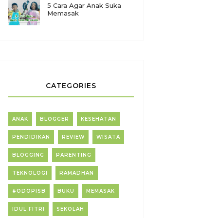
5 Cara Agar Anak Suka
Memasak
CATEGORIES
ANAK
BLOGGER
KESEHATAN
PENDIDIKAN
REVIEW
WISATA
BLOGGING
PARENTING
TEKNOLOGI
RAMADHAN
#ODOPISB
BUKU
MEMASAK
IDUL FITRI
SEKOLAH