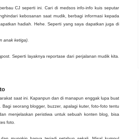
berbau CJ seperti ini. Cari di medsos info-info kuis seputar
nghindari kebosanan saat mudik, berbagi informasi kepada
patkan hadiah. Hehe. Seperti yang saya dapatkan juga di
n anak ketiga).
gpost. Seperti layaknya reportase dari perjalanan mudik kita.
to
yarakat saat ini. Kapanpun dan di manapun enggak lupa buat
 Bagi seorang blogger, buzzer, apalagi kuter, foto-foto tentu
an menjelaskan peristiwa untuk sebuah konten blog, bisa
tes foto.
an mungkin hanya terjadi setahun sekali. Misal kumpul