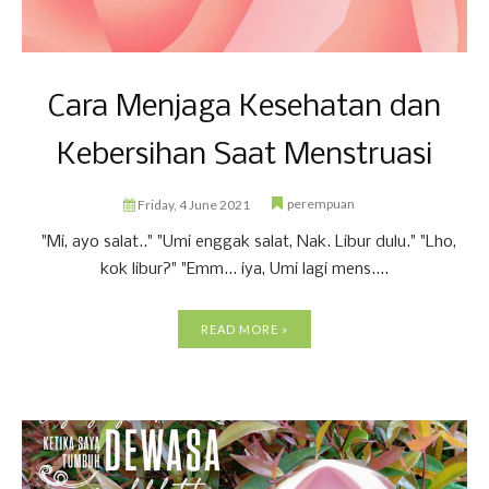
Cara Menjaga Kesehatan dan
Kebersihan Saat Menstruasi
perempuan
Friday, 4 June 2021
"Mi, ayo salat.." "Umi enggak salat, Nak. Libur dulu." "Lho,
kok libur?" "Emm... iya, Umi lagi mens....
READ MORE »