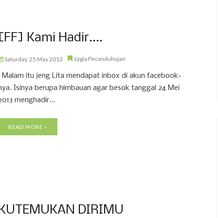
[FF] Kami Hadir....
Lygia Pecanduhujan
Saturday, 25 May 2013
Malam itu jeng Lita mendapat inbox di akun facebook-
nya. Isinya berupa himbauan agar besok tanggal 24 Mei
2013 menghadir...
READ MORE »
KUTEMUKAN DIRIMU