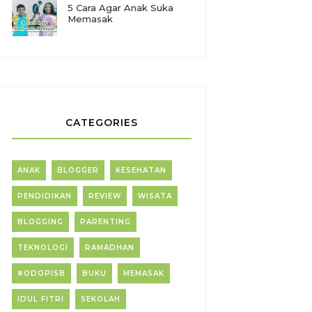
5 Cara Agar Anak Suka
Memasak
CATEGORIES
ANAK
BLOGGER
KESEHATAN
PENDIDIKAN
REVIEW
WISATA
BLOGGING
PARENTING
TEKNOLOGI
RAMADHAN
#ODOPISB
BUKU
MEMASAK
IDUL FITRI
SEKOLAH