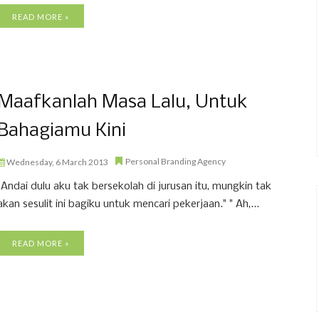
READ MORE »
Maafkanlah Masa Lalu, Untuk
Bahagiamu Kini
Personal Branding Agency
Wednesday, 6 March 2013
"Andai dulu aku tak bersekolah di jurusan itu, mungkin tak
akan sesulit ini bagiku untuk mencari pekerjaan." " Ah,...
READ MORE »