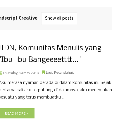
ndscript Creative
.
Show all posts
IIDN, Komunitas Menulis yang
"Ibu-ibu Bangeeeetttt..."
Lygia Pecanduhujan
Thursday, 30 May 2013
Aku merasa nyaman berada di dalam komunitas ini. Sejak
pertama kali aku tergabung di dalamnya, aku menemukan
sesuatu yang terus membuatku ...
READ MORE »