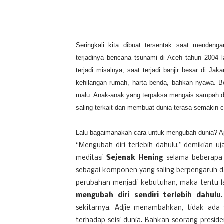
Seringkali kita
dibuat tersentak saat mendeng
terjadinya bencana tsunami di Aceh tahun
2004 l
terjadi
misalnya, saat terjadi banjir besar di Jaka
kehilangan rumah, harta benda, bahkan nyawa. B
malu. Anak-anak yang terpaksa mengais sampah de
saling terkait dan membuat dunia terasa semakin c
Lalu bagaimanakah cara untuk mengubah dunia? Ap
“Mengubah diri terlebih dahulu,” demikian u
meditasi
Sejenak Hening
selama beberapa 
sebagai komponen yang saling berpengaruh da
perubahan menjadi kebutuhan, maka tentu 
mengubah diri sendiri terlebih dahulu
sekitarnya. Adjie menambahkan, tidak ada
terhadap seisi dunia. Bahkan seorang presid