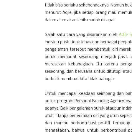
tidak bisa berlaku sekehendaknya. Namun bukan
menurut Adjie, jika setiap orang mau memula
dalam alam akan lebih mudah dicapai.
Salah satu cara yang disarankan oleh
Adjie S
individu pasti tidak lepas dari berbagai pen
pengalaman tersebut membentuk diri mereka
buruk membuat seseorang menjadi pasif, ap
merasakan kebahagiaan. Itu karena penga
seseorang, dan berusaha untuk ditutupi atau 
berbalik membuat kita tidak bahagia.
Untuk mencapai keadaan seimbang dan baha
un
tuk program Personal Branding Agency-ny
adanya. Baik pengalaman buruk ataupun indah, 
utuh. “Tanpa penerimaan diri yang utuh seperti
dan mampu berkontribusi positif terhadap l
mengatakan, bahwa untuk berkontribusi po