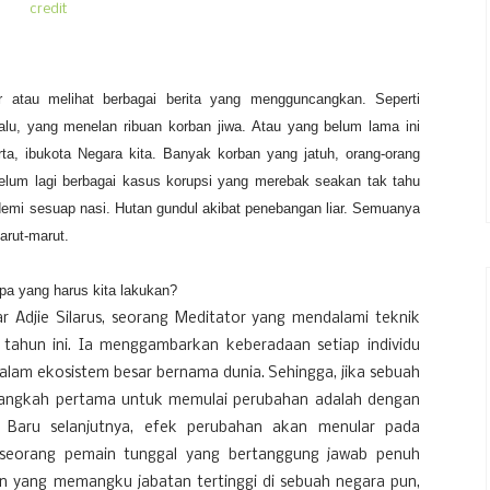
credit
ar atau melihat berbagai berita yang mengguncangkan.
Seperti
alu, yang menelan ribuan korban jiwa. Atau yang belum lama ini
rta, ibukota Negara kita
.
Banyak korban yang jatuh, orang-orang
elum lagi berbagai kasus korupsi yang merebak seakan tak tahu
mi sesuap nasi. Hutan gundul akibat penebangan liar. Semuanya
arut-marut.
a yang harus kita lakukan?
jar Adjie Silarus, seorang Meditator yang mendalami teknik
tahun ini. Ia menggambarkan keberadaan setiap individu
lam ekosistem besar bernama dunia. Sehingga, jika sebuah
langkah pertama untuk memulai perubahan adalah dengan
. Baru selanjutnya, efek perubahan akan menular pada
 seorang pemain tunggal yang bertanggung jawab penuh
en yang memangku jabatan tertinggi di sebuah negara pun,