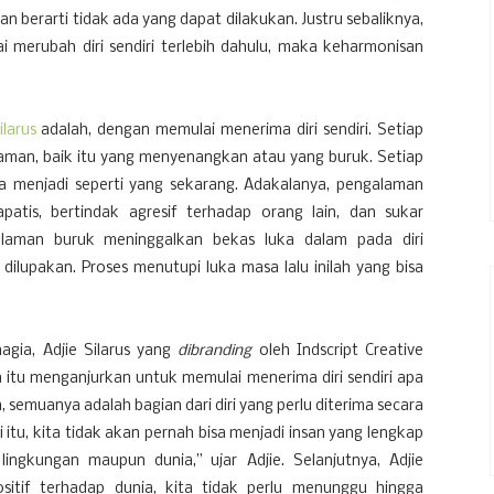
 berarti tidak ada yang dapat dilakukan. Justru sebaliknya,
i merubah diri sendiri terlebih dahulu, maka keharmonisan
ilarus
adalah, dengan memulai menerima diri sendiri. Setiap
galaman, baik itu yang menyenangkan atau yang buruk. Setiap
 menjadi seperti yang sekarang. Adakalanya, pengalaman
atis, bertindak agresif terhadap orang lain, dan sukar
laman buruk meninggalkan bekas luka dalam pada diri
dilupakan. Proses menutupi luka masa lalu inilah yang bisa
gia, Adjie Silarus yang
dib
randing
oleh Indscript Creative
a
itu menganjurkan untuk memulai menerima diri sendiri apa
semuanya adalah bagian dari diri yang perlu diterima secara
 itu, kita tidak akan pernah bisa menjadi insan yang lengkap
ingkungan maupun dunia,” ujar Adjie. Selanjutnya, Adjie
sitif terhadap dunia, kita tidak perlu menunggu hingga