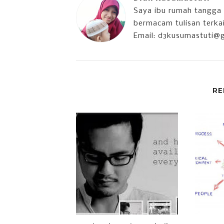
Saya ibu rumah tangga 
bermacam tulisan terkait
Email: d3kusumastuti@
RE