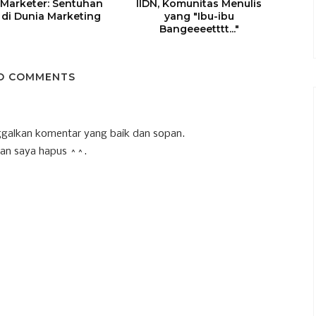
arketer: Sentuhan
IIDN, Komunitas Menulis
 di Dunia Marketing
yang "Ibu-ibu
Bangeeeetttt..."
O COMMENTS
galkan komentar yang baik dan sopan.
an saya hapus ^^.