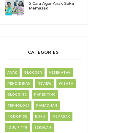
5 Cara Agar Anak Suka
Memasak
CATEGORIES
ANAK
BLOGGER
KESEHATAN
PENDIDIKAN
REVIEW
WISATA
BLOGGING
PARENTING
TEKNOLOGI
RAMADHAN
#ODOPISB
BUKU
MEMASAK
IDUL FITRI
SEKOLAH