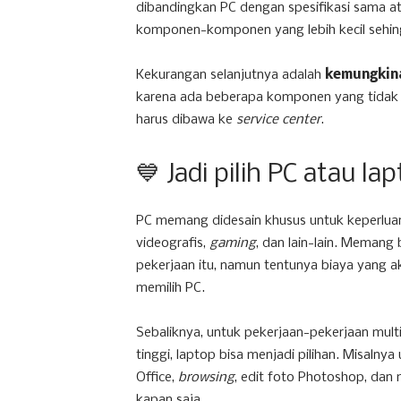
dibandingkan PC dengan spesifikasi sama at
komponen-komponen yang lebih kecil sehin
Kekurangan selanjutnya adalah
kemungkin
karena ada beberapa komponen yang tidak b
harus dibawa ke
service center
.
💙 Jadi pilih PC atau la
PC memang didesain khusus untuk keperluan k
videografis,
gaming
, dan lain-lain. Memang
pekerjaan itu, namun tentunya biaya yang aka
memilih PC.
Sebaliknya, untuk pekerjaan-pekerjaan mul
tinggi, laptop bisa menjadi pilihan. Misaln
Office,
browsing
, edit foto Photoshop, dan 
kapan saja.