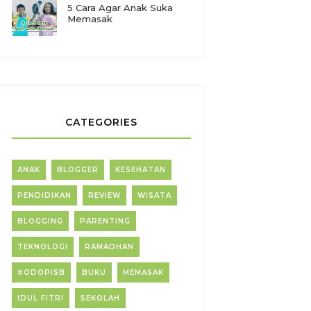
5 Cara Agar Anak Suka
Memasak
CATEGORIES
ANAK
BLOGGER
KESEHATAN
PENDIDIKAN
REVIEW
WISATA
BLOGGING
PARENTING
TEKNOLOGI
RAMADHAN
#ODOPISB
BUKU
MEMASAK
IDUL FITRI
SEKOLAH