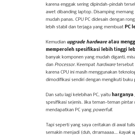
karena enggak sering dipindah-pindah terse
awet dibanding laptop. Disamping memang de
mudah panas. CPU PC didesain dengan rongg
lebih stabil dan terjaga yang membuat
PC l
Kemudian
upgrade hardware
atau mengg
memperoleh spesifikasi lebih tinggi l
banyak komponen yang mudah diganti, mis
dan
Processor
. Keempat
hardware
tersebut
karena CPU ini masih menggunakan teknolog
dimodifikasi sendiri dengan mengikuti buku
Dan satu lagi kelebihan PC, yaitu
harganya 
spesifikasi sejenis. Jika teman-teman pinta
mendapatkan PC yang
powerfull
.
Tapi seperti yang saya ceritakan di awal tul
semakin menjadi (duh, drramaaaa...
kayak
a