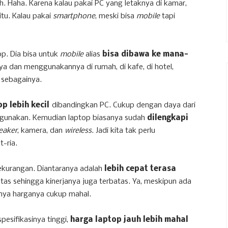
h. Haha. Karena kalau pakai PC yang letaknya di kamar,
itu. Kalau pakai
smartphone
, meski bisa
mobile
tapi
op. Dia bisa untuk
mobile
alias
bisa dibawa ke mana-
 dan menggunakannya di rumah, di kafe, di hotel,
n sebagainya.
op lebih kecil
dibandingkan PC. Cukup dengan daya dari
/digunakan. Kemudian laptop biasanya sudah
dilengkapi
eaker
, kamera, dan
wireless
. Jadi kita tak perlu
t-ria.
kurangan. Diantaranya adalah
lebih cepat terasa
atas sehingga kinerjanya juga terbatas. Ya, meskipun ada
anya harganya cukup mahal.
spesifikasinya tinggi,
harga laptop jauh lebih mahal