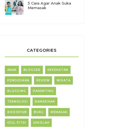
5 Cara Agar Anak Suka
Memasak
CATEGORIES
ANAK
BLOGGER
KESEHATAN
PENDIDIKAN
REVIEW
WISATA
BLOGGING
PARENTING
TEKNOLOGI
RAMADHAN
#ODOPISB
BUKU
MEMASAK
IDUL FITRI
SEKOLAH