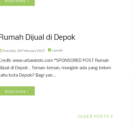
READ MORE »
Rumah Dijual di Depok
rumah
Tuesday, 28 February 2017
Credit: www.urbanindo.com *SPONSORED POST Rumah
dijual di Depok . Teman-teman, mungkin ada yang belum
tahu kota Depok? Bagi yan...
READ MORE »
OLDER POSTS