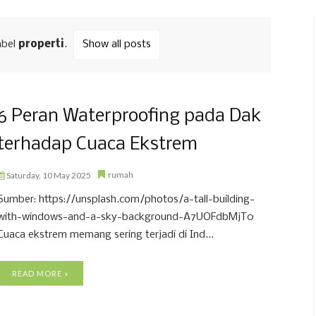
abel
properti
.
Show all posts
6 Peran Waterproofing pada Dak
terhadap Cuaca Ekstrem
rumah
Saturday, 10 May 2025
Sumber: https://unsplash.com/photos/a-tall-building-
with-windows-and-a-sky-background-A7UOFdbMjT0
Cuaca ekstrem memang sering terjadi di Ind...
READ MORE »