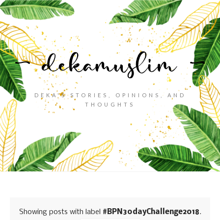
DEKA'S STORIES, OPINIONS, AND
THOUGHTS
Showing posts with label
#BPN30dayChallenge2018
.