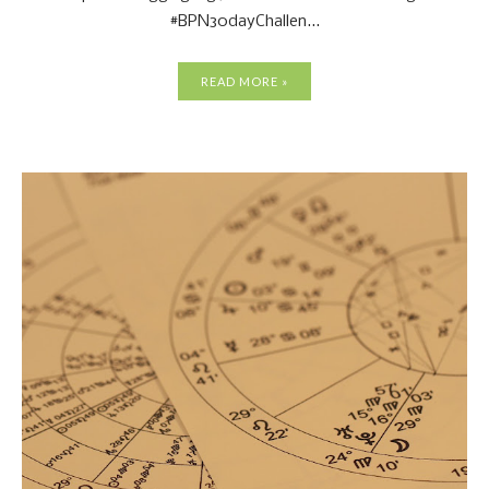
#BPN30dayChallen...
READ MORE »