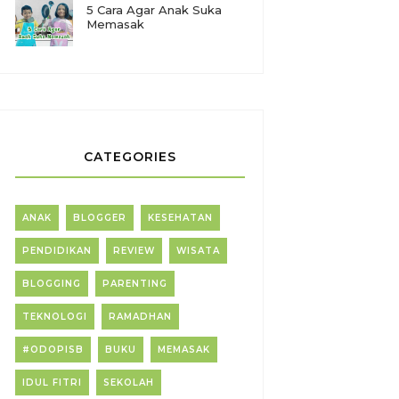
5 Cara Agar Anak Suka
Memasak
CATEGORIES
ANAK
BLOGGER
KESEHATAN
PENDIDIKAN
REVIEW
WISATA
BLOGGING
PARENTING
TEKNOLOGI
RAMADHAN
#ODOPISB
BUKU
MEMASAK
IDUL FITRI
SEKOLAH