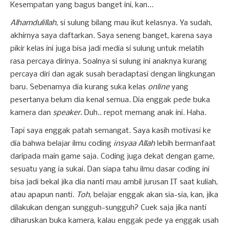
Kesempatan yang bagus banget ini, kan...
Alhamdulillah
, si sulung bilang mau ikut kelasnya. Ya sudah,
akhirnya saya daftarkan. Saya seneng banget, karena saya
pikir kelas ini juga bisa jadi media si sulung untuk melatih
rasa percaya dirinya. Soalnya si sulung ini anaknya kurang
percaya diri dan agak susah beradaptasi dengan lingkungan
baru. Sebenarnya dia kurang suka kelas
online
yang
pesertanya belum dia kenal semua. Dia enggak pede buka
kamera dan
speaker
. Duh.. repot memang anak ini. Haha.
Tapi saya enggak patah semangat. Saya kasih motivasi ke
dia bahwa belajar ilmu coding
insyaa Allah
lebih bermanfaat
daripada main game saja. Coding juga dekat dengan game,
sesuatu yang ia sukai. Dan siapa tahu ilmu dasar coding ini
bisa jadi bekal jika dia nanti mau ambil jurusan IT saat kuliah,
atau apapun nanti.
Toh
, belajar enggak akan sia-sia, kan, jika
dilakukan dengan sungguh-sungguh? Cuek saja jika nanti
diharuskan buka kamera, kalau enggak pede ya enggak usah