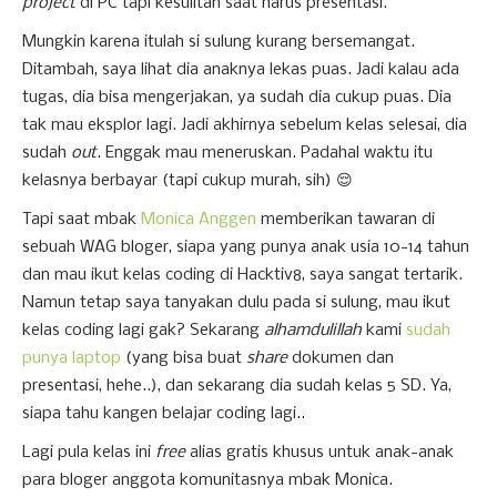
project
di PC tapi kesulitan saat harus presentasi.
Mungkin karena itulah si sulung kurang bersemangat.
Ditambah, saya lihat dia anaknya lekas puas. Jadi kalau ada
tugas, dia bisa mengerjakan, ya sudah dia cukup puas. Dia
tak mau eksplor lagi. Jadi akhirnya sebelum kelas selesai, dia
sudah
out
. Enggak mau meneruskan. Padahal waktu itu
kelasnya berbayar (tapi cukup murah, sih) 😌
Tapi saat mbak
Monica Anggen
memberikan tawaran di
sebuah WAG bloger, siapa yang punya anak usia 10-14 tahun
dan mau ikut kelas coding di Hacktiv8, saya sangat tertarik.
Namun tetap saya tanyakan dulu pada si sulung, mau ikut
kelas coding lagi gak? Sekarang
alhamdulillah
kami
sudah
punya laptop
(yang bisa buat
share
dokumen dan
presentasi, hehe..), dan sekarang dia sudah kelas 5 SD. Ya,
siapa tahu kangen belajar coding lagi..
Lagi pula kelas ini
free
alias gratis khusus untuk anak-anak
para bloger anggota komunitasnya mbak Monica.