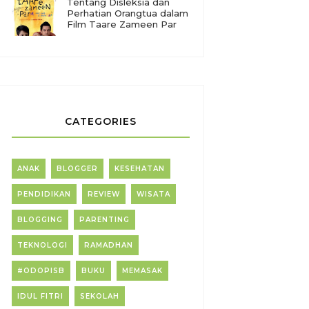
Tentang Disleksia dan
Perhatian Orangtua dalam
Film Taare Zameen Par
CATEGORIES
ANAK
BLOGGER
KESEHATAN
PENDIDIKAN
REVIEW
WISATA
BLOGGING
PARENTING
TEKNOLOGI
RAMADHAN
#ODOPISB
BUKU
MEMASAK
IDUL FITRI
SEKOLAH