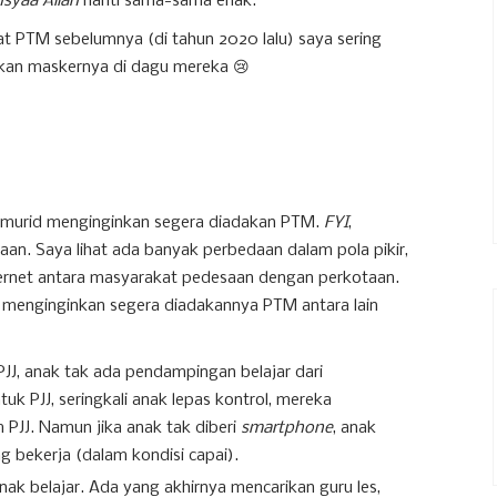
nsyaa Allah
nanti sama-sama enak.
at PTM sebelumnya (di tahun 2020 lalu) saya sering
kan maskernya di dagu mereka 😢
 murid menginginkan segera diadakan PTM.
FYI
,
an. Saya lihat ada banyak perbedaan dalam pola pikir,
internet antara masyarakat pedesaan dengan perkotaan.
 menginginkan segera diadakannya PTM antara lain
PJJ, anak tak ada pendampingan belajar dari
tuk PJJ, seringkali anak lepas kontrol, mereka
 PJJ. Namun jika anak tak diberi
smartphone
, anak
g bekerja (dalam kondisi capai).
 belajar. Ada yang akhirnya mencarikan guru les,