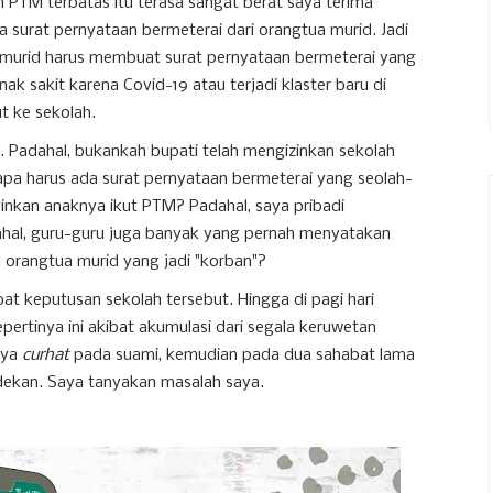
 PTM terbatas itu terasa sangat berat saya terima
surat pernyataan bermeterai dari orangtua murid. Jadi
a murid harus membuat surat pernyataan bermeterai yang
nak sakit karena Covid-19 atau terjadi klaster baru di
t ke sekolah.
u. Padahal, bukankah bupati telah mengizinkan sekolah
a harus ada surat pernyataan bermeterai yang seolah-
inkan anaknya ikut PTM? Padahal, saya pribadi
dahal, guru-guru juga banyak yang pernah menyatakan
a orangtua murid yang jadi "korban"?
at keputusan sekolah tersebut. Hingga di pagi hari
pertinya ini akibat akumulasi dari segala keruwetan
aya
curhat
pada suami, kemudian pada dua sahabat lama
 dekan. Saya tanyakan masalah saya.