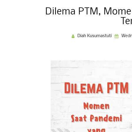
Dilema PTM, Mome
Te
Diah Kusumastuti
Wedn