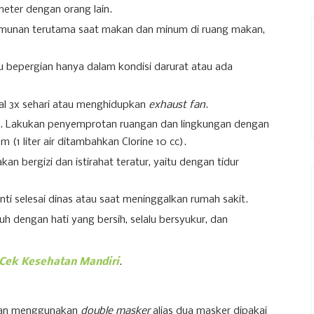
 meter dengan orang lain.
rumunan terutama saat makan dan minum di ruang makan,
au bepergian hanya dalam kondisi darurat atau ada
mal 3x sehari atau menghidupkan
exhaust fan
.
. Lakukan penyemprotan ruangan dan lingkungan dengan
 (1 liter air ditambahkan Clorine 10 cc).
kan bergizi dan istirahat teratur, yaitu dengan tidur
anti selesai dinas atau saat meninggalkan rumah sakit.
uh dengan hati yang bersih, selalu bersyukur, dan
 Cek Kesehatan Mandiri
.
jurkan menggunakan
double masker
alias dua masker dipakai