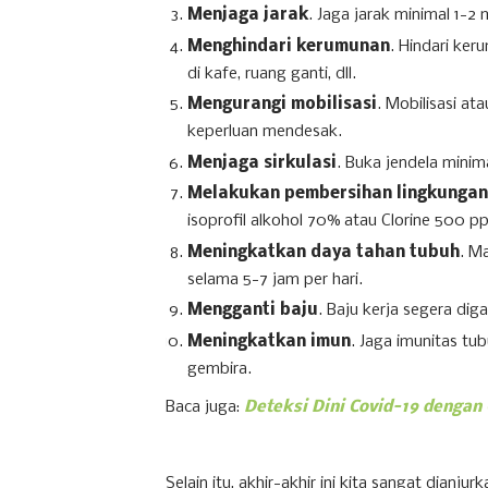
Menjaga jarak
. Jaga jarak minimal 1-2
Menghindari kerumunan
. Hindari ke
di kafe, ruang ganti, dll.
Mengurangi mobilisasi
. Mobilisasi at
keperluan mendesak.
Menjaga sirkulasi
. Buka jendela mini
Melakukan pembersihan lingkungan
isoprofil alkohol 70% atau Clorine 500 ppm
Meningkatkan daya tahan tubuh
. Ma
selama 5-7 jam per hari.
Mengganti baju
. Baju kerja segera dig
Meningkatkan imun
. Jaga imunitas tub
gembira.
Baca juga:
Deteksi Dini Covid-19 dengan
Selain itu, akhir-akhir ini kita sangat dian