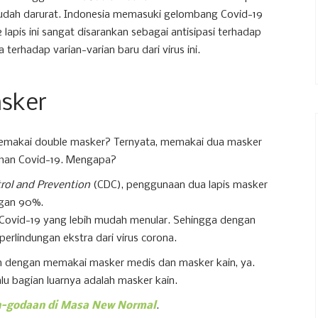
i sudah darurat. Indonesia memasuki gelombang Covid-19
pis ini sangat disarankan sebagai antisipasi terhadap
terhadap varian-varian baru dari virus ini.
sker
memakai double masker? Ternyata, memakai dua masker
ahan Covid-19. Mengapa?
trol and Prevention
(CDC), penggunaan dua lapis masker
ngan 90%.
u Covid-19 yang lebih mudah menular. Sehingga dengan
rlindungan ekstra dari virus corona.
n dengan memakai masker medis dan masker kain, ya.
alu bagian luarnya adalah masker kain.
-godaan di Masa New Normal
.