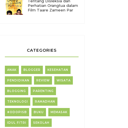
Tentang Disleksia dan
Perhatian Orangtua dalam
Film Taare Zameen Par
CATEGORIES
ANAK
BLOGGER
KESEHATAN
PENDIDIKAN
REVIEW
WISATA
BLOGGING
PARENTING
TEKNOLOGI
RAMADHAN
#ODOPISB
BUKU
MEMASAK
IDUL FITRI
SEKOLAH