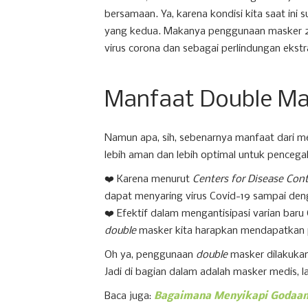
bersamaan. Ya, karena kondisi kita saat in
yang kedua. Makanya penggunaan masker 2 la
virus corona dan sebagai perlindungan ekstra 
Manfaat Double Ma
Namun apa, sih, sebenarnya manfaat dari 
lebih aman dan lebih optimal untuk penceg
❤️ Karena menurut
Centers for Disease Con
dapat menyaring virus Covid-19 sampai de
❤️ Efektif dalam mengantisipasi varian bar
double
masker kita harapkan mendapatkan pe
Oh ya, penggunaan
double
masker dilakuka
Jadi di bagian dalam adalah masker medis, l
Baca juga:
Bagaimana Menyikapi Godaan