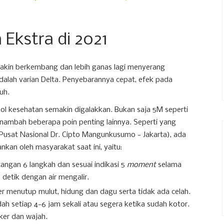
Ekstra di 2021
 makin berkembang dan lebih ganas lagi menyerang
adalah varian Delta. Penyebarannya cepat, efek pada
uh.
l kesehatan semakin digalakkan. Bukan saja 5M seperti
nambah beberapa poin penting lainnya. Seperti yang
usat Nasional Dr. Cipto Mangunkusumo - Jakarta), ada
nkan oleh masyarakat saat ini, yaitu:
 tangan 6 langkah dan sesuai indikasi 5
moment
selama
detik dengan air mengalir.
er menutup mulut, hidung dan dagu serta tidak ada celah.
h setiap 4-6 jam sekali atau segera ketika sudah kotor.
ker dan wajah.