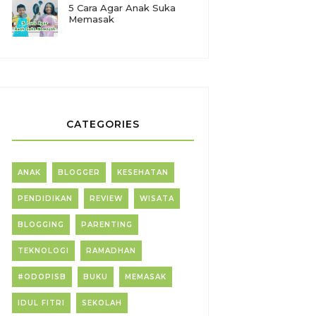
5 Cara Agar Anak Suka
Memasak
CATEGORIES
ANAK
BLOGGER
KESEHATAN
PENDIDIKAN
REVIEW
WISATA
BLOGGING
PARENTING
TEKNOLOGI
RAMADHAN
#ODOPISB
BUKU
MEMASAK
IDUL FITRI
SEKOLAH