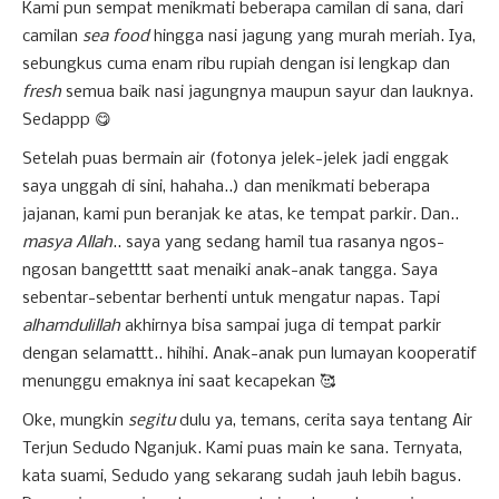
Kami pun sempat menikmati beberapa camilan di sana, dari
camilan
sea food
hingga nasi jagung yang murah meriah. Iya,
sebungkus cuma enam ribu rupiah dengan isi lengkap dan
fresh
semua baik nasi jagungnya maupun sayur dan lauknya.
Sedappp 😋
Setelah puas bermain air (fotonya jelek-jelek jadi enggak
saya unggah di sini, hahaha..) dan menikmati beberapa
jajanan, kami pun beranjak ke atas, ke tempat parkir. Dan..
masya Allah
.. saya yang sedang hamil tua rasanya ngos-
ngosan bangetttt saat menaiki anak-anak tangga. Saya
sebentar-sebentar berhenti untuk mengatur napas. Tapi
alhamdulillah
akhirnya bisa sampai juga di tempat parkir
dengan selamattt.. hihihi. Anak-anak pun lumayan kooperatif
menunggu emaknya ini saat kecapekan 🥰
Oke, mungkin
segitu
dulu ya, temans, cerita saya tentang Air
Terjun Sedudo Nganjuk. Kami puas main ke sana. Ternyata,
kata suami, Sedudo yang sekarang sudah jauh lebih bagus.