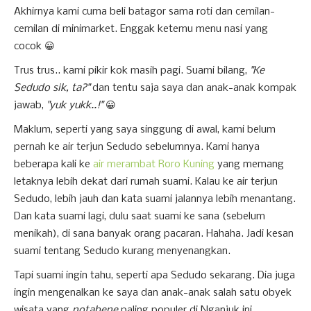
Akhirnya kami cuma beli batagor sama roti dan cemilan-
cemilan di minimarket. Enggak ketemu menu nasi yang
cocok 😀
Trus trus.. kami pikir kok masih pagi. Suami bilang,
"Ke
Sedudo sik, ta?"
dan tentu saja saya dan anak-anak kompak
jawab,
"yuk yukk..!"
😀
Maklum, seperti yang saya singgung di awal, kami belum
pernah ke air terjun Sedudo sebelumnya. Kami hanya
beberapa kali ke
air merambat Roro Kuning
yang memang
letaknya lebih dekat dari rumah suami. Kalau ke air terjun
Sedudo, lebih jauh dan kata suami jalannya lebih menantang.
Dan kata suami lagi, dulu saat suami ke sana (sebelum
menikah), di sana banyak orang pacaran. Hahaha. Jadi kesan
suami tentang Sedudo kurang menyenangkan.
Tapi suami ingin tahu, seperti apa Sedudo sekarang. Dia juga
ingin mengenalkan ke saya dan anak-anak salah satu obyek
wisata yang
notabene
paling populer di Nganjuk ini.