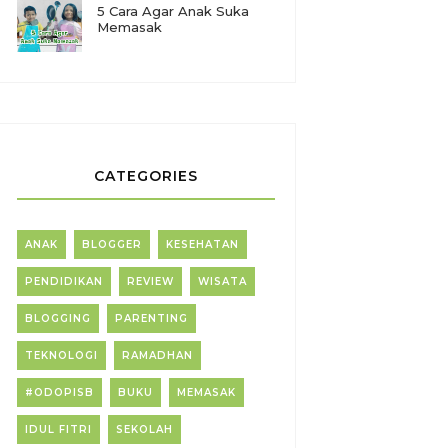
5 Cara Agar Anak Suka
Memasak
CATEGORIES
ANAK
BLOGGER
KESEHATAN
PENDIDIKAN
REVIEW
WISATA
BLOGGING
PARENTING
TEKNOLOGI
RAMADHAN
#ODOPISB
BUKU
MEMASAK
IDUL FITRI
SEKOLAH