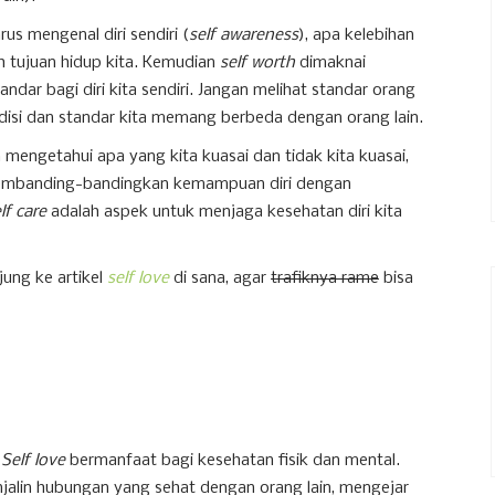
rus mengenal diri sendiri (
self awareness
), apa kelebihan
h tujuan hidup kita. Kemudian
self worth
dimaknai
dar bagi diri kita sendiri. Jangan melihat standar orang
ondisi dan standar kita memang berbeda dengan orang lain.
mengetahui apa yang kita kuasai dan tidak kita kuasai,
 membanding-bandingkan kemampuan diri dengan
lf care
adalah aspek untuk menjaga kesehatan diri kita
jung ke artikel
self love
di sana, agar
trafiknya rame
bisa
?
Self love
bermanfaat bagi kesehatan fisik dan mental.
enjalin hubungan yang sehat dengan orang lain, mengejar