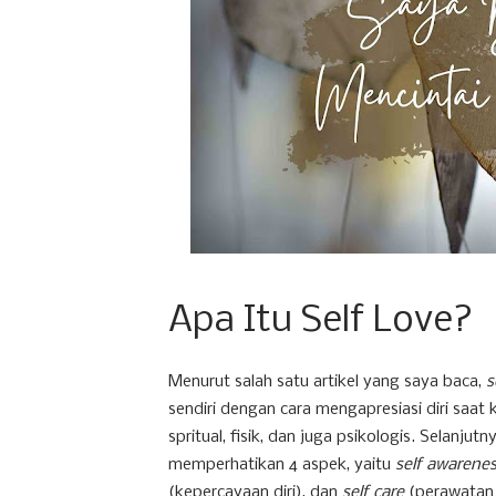
Apa Itu Self Love?
Menurut salah satu artikel yang saya baca,
s
sendiri dengan cara mengapresiasi diri s
spritual, fisik, dan juga psikologis. Selanj
memperhatikan 4 aspek, yaitu
self awarene
(kepercayaan diri), dan
self care
(perawatan d