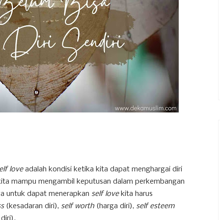
elf love
adalah kondisi ketika kita dapat menghargai diri
aat kita mampu mengambil keputusan dalam perkembangan
utnya untuk dapat menerapkan
self love
kita harus
ss
(kesadaran diri),
self worth
(harga diri),
self esteem
iri).