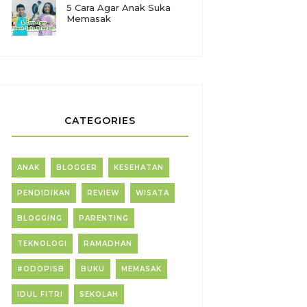
5 Cara Agar Anak Suka
Memasak
CATEGORIES
ANAK
BLOGGER
KESEHATAN
PENDIDIKAN
REVIEW
WISATA
BLOGGING
PARENTING
TEKNOLOGI
RAMADHAN
#ODOPISB
BUKU
MEMASAK
IDUL FITRI
SEKOLAH