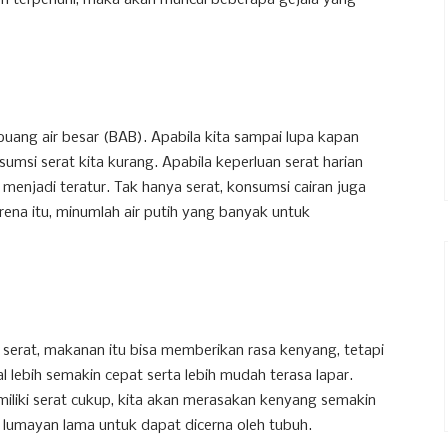
um terpenuhi, maka akan muncul beberapa gejala yang
uang air besar (BAB). Apabila kita sampai lupa kapan
nsumsi serat kita kurang. Apabila keperluan serat harian
menjadi teratur. Tak hanya serat, konsumsi cairan juga
na itu, minumlah air putih yang banyak untuk
serat, makanan itu bisa memberikan rasa kenyang, tetapi
al lebih semakin cepat serta lebih mudah terasa lapar.
liki serat cukup, kita akan merasakan kenyang semakin
tu lumayan lama untuk dapat dicerna oleh tubuh.