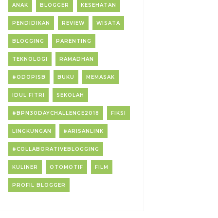
ANAK
BLOGGER
KESEHATAN
PENDIDIKAN
REVIEW
WISATA
BLOGGING
PARENTING
TEKNOLOGI
RAMADHAN
#ODOPISB
BUKU
MEMASAK
IDUL FITRI
SEKOLAH
#BPN30DAYCHALLENGE2018
FIKSI
LINGKUNGAN
#ARISANLINK
#COLLABORATIVEBLOGGING
KULINER
OTOMOTIF
FILM
PROFIL BLOGGER