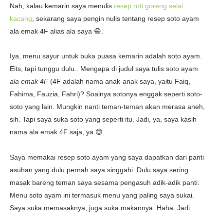
Nah, kalau kemarin saya menulis
resep roti goreng selai
kacang
, sekarang saya pengin nulis tentang r
esep soto ayam
ala emak 4F alias ala saya 😄.
Iya, menu sayur untuk buka puasa kemarin adalah soto ayam.
Eits, tapi tunggu dulu.. Mengapa di judul saya tulis soto ayam
ala emak 4F
(4F adalah nama anak-anak saya, yaitu Faiq,
Fahima, Fauzia, Fahri)? Soalnya sotonya enggak seperti soto-
soto yang lain. Mungkin nanti teman-teman akan merasa aneh,
sih. Tapi saya suka soto yang seperti itu. Jadi, ya, saya kasih
nama ala emak 4F saja, ya 😊.
Saya memakai resep soto ayam yang saya dapatkan dari panti
asuhan yang dulu pernah saya singgahi. Dulu saya sering
masak bareng teman saya sesama pengasuh adik-adik panti.
Menu soto ayam ini termasuk menu yang paling saya sukai.
Saya suka memasaknya, juga suka makannya. Haha. Jadi