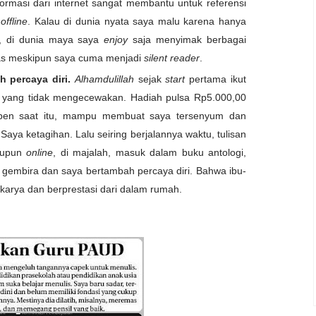
masi dari internet sangat membantu untuk referensi
a
offline
. Kalau di dunia nyata saya malu karena hanya
u, di dunia maya saya
enjoy
saja menyimak berbagai
itas meskipun saya cuma menjadi
silent reader
.
h percaya diri.
Alhamdulillah
sejak
start
pertama ikut
l yang tidak mengecewakan. Hadiah pulsa Rp5.000,00
erpen saat itu, mampu membuat saya tersenyum dan
Saya ketagihan. Lalu seiring berjalannya waktu, tulisan
upun
online
, di majalah, masuk dalam buku antologi,
 gembira dan saya bertambah percaya diri. Bahwa ibu-
rkarya dan berprestasi dari dalam rumah.