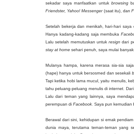
sekadar saya manfaatkan untuk
browsing
b
Friendster, Yahoo! Messenger
(saat itu), dan
F
Setelah bekerja dan menikah, hari-hari saya
Hanya kadang-kadang saja membuka
Faceb
Lalu setelah memutuskan untuk
resign
dari 
stay at home
sehari penuh, saya mulai banyak
Mulanya hampa, karena merasa sia-sia sa
(hape) hanya untuk bersosmed dan sesekali
Tapi ketika hobi lama mucul, yaitu menulis, ke
tahu peluang-peluang menulis di internet. Dar
Lalu dari teman yang lainnya, saya mendapa
perempuan di
Facebook
. Saya pun kemudian
Berawal dari sini, kehidupan si emak pendia
dunia maya, terutama teman-teman yang seh