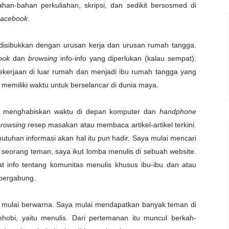
ahan-bahan perkuliahan, skripsi, dan sedikit bersosmed di
acebook
.
 disibukkan dengan urusan kerja dan urusan rumah tangga.
ook
dan
browsing
info-info yang diperlukan (kalau sempat).
pekerjaan di luar rumah dan menjadi ibu rumah tangga yang
 memiliki waktu untuk berselancar di dunia maya.
ja menghabiskan waktu di depan komputer dan
handphone
browsing
resep masakan atau membaca artikel-artikel terkini.
butuhan informasi akan hal itu pun hadir. Saya mulai mencari
i seorang teman, saya ikut lomba menulis di sebuah website.
t info tentang komunitas menulis khusus ibu-ibu dan atau
 bergabung.
m mulai berwarna. Saya mulai mendapatkan banyak teman di
obi, yaitu menulis. Dari pertemanan itu muncul berkah-