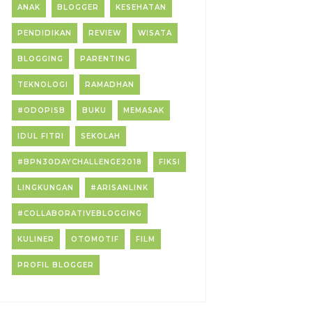
ANAK
BLOGGER
KESEHATAN
PENDIDIKAN
REVIEW
WISATA
BLOGGING
PARENTING
TEKNOLOGI
RAMADHAN
#ODOPISB
BUKU
MEMASAK
IDUL FITRI
SEKOLAH
#BPN30DAYCHALLENGE2018
FIKSI
LINGKUNGAN
#ARISANLINK
#COLLABORATIVEBLOGGING
KULINER
OTOMOTIF
FILM
PROFIL BLOGGER