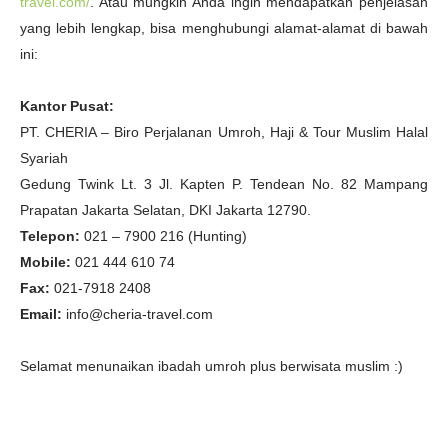
travel.com/
. Atau mungkin Anda ingin mendapatkan penjelasan
yang lebih lengkap, bisa menghubungi alamat-alamat di bawah
ini:
Kantor Pusat:
PT. CHERIA – Biro Perjalanan Umroh, Haji & Tour Muslim Halal
Syariah
Gedung Twink Lt. 3 Jl. Kapten P. Tendean No. 82 Mampang
Prapatan Jakarta Selatan, DKI Jakarta 12790.
Telepon:
021 – 7900 216 (Hunting)
Mobile:
021 444 610 74
Fax:
021-7918 2408
Email:
info@cheria-travel.com
Selamat menunaikan ibadah umroh plus berwisata muslim :)