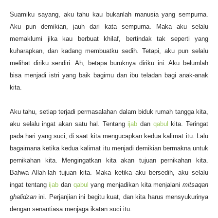
Suamiku sayang, aku tahu kau bukanlah manusia yang sempurna.
Aku pun demikian, jauh dari kata sempurna. Maka aku selalu
memaklumi jika kau berbuat khilaf, bertindak tak seperti yang
kuharapkan, dan kadang membuatku sedih. Tetapi, aku pun selalu
melihat diriku sendiri. Ah, betapa buruknya diriku ini. Aku belumlah
bisa menjadi istri yang baik bagimu dan ibu teladan bagi anak-anak
kita.
Aku tahu, setiap terjadi permasalahan dalam biduk rumah tangga kita,
aku selalu ingat akan satu hal. Tentang
ijab
dan
qabul
kita. Teringat
pada hari yang suci, di saat kita mengucapkan kedua kalimat itu. Lalu
bagaimana ketika kedua kalimat itu menjadi demikian bermakna untuk
pernikahan kita. Mengingatkan kita akan tujuan pernikahan kita.
Bahwa Allah-lah tujuan kita. Maka ketika aku bersedih, aku selalu
ingat tentang
ijab
dan
qabul
yang menjadikan kita menjalani
mitsaqan
ghalidzan
ini. Perjanjian ini begitu kuat, dan kita harus mensyukurinya
dengan senantiasa menjaga ikatan suci itu.