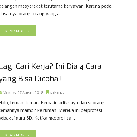
kalangan masyarakat terutama karyawan. Karena pada
dasarnya orang-orang yang a...
READ MORE »
Lagi Cari Kerja? Ini Dia 4 Cara
yang Bisa Dicoba!
pekerjaan
Monday, 27 August 2018
Halo, teman-teman. Kemarin adik saya dan seorang
temannya mampir ke rumah. Mereka ini berprofesi
sebagai guru SD. Ketika ngobrol, sa...
READ MORE »