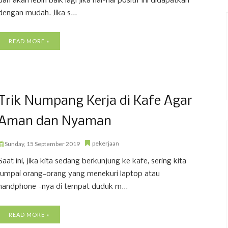
dan akan lebih baik lagi jika hal-hal positif ini didapatkan
dengan mudah. Jika s...
READ MORE »
Trik Numpang Kerja di Kafe Agar
Aman dan Nyaman
pekerjaan
Sunday, 15 September 2019
Saat ini, jika kita sedang berkunjung ke kafe, sering kita
jumpai orang-orang yang menekuri laptop atau
handphone -nya di tempat duduk m...
READ MORE »