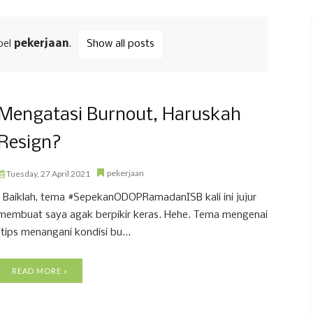
bel
pekerjaan
.
Show all posts
Mengatasi Burnout, Haruskah
Resign?
pekerjaan
Tuesday, 27 April 2021
Baiklah, tema #SepekanODOPRamadanISB kali ini jujur
membuat saya agak berpikir keras. Hehe. Tema mengenai
"tips menangani kondisi bu...
READ MORE »