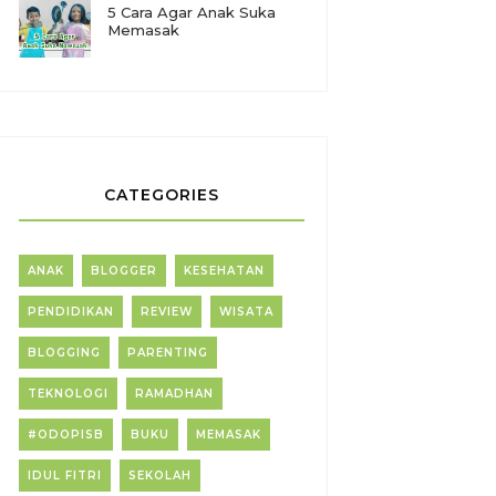
5 Cara Agar Anak Suka
Memasak
CATEGORIES
ANAK
BLOGGER
KESEHATAN
PENDIDIKAN
REVIEW
WISATA
BLOGGING
PARENTING
TEKNOLOGI
RAMADHAN
#ODOPISB
BUKU
MEMASAK
IDUL FITRI
SEKOLAH