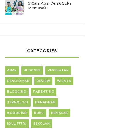
5 Cara Agar Anak Suka
Memasak
CATEGORIES
ANAK
BLOGGER
KESEHATAN
PENDIDIKAN
REVIEW
WISATA
BLOGGING
PARENTING
TEKNOLOGI
RAMADHAN
#ODOPISB
BUKU
MEMASAK
IDUL FITRI
SEKOLAH