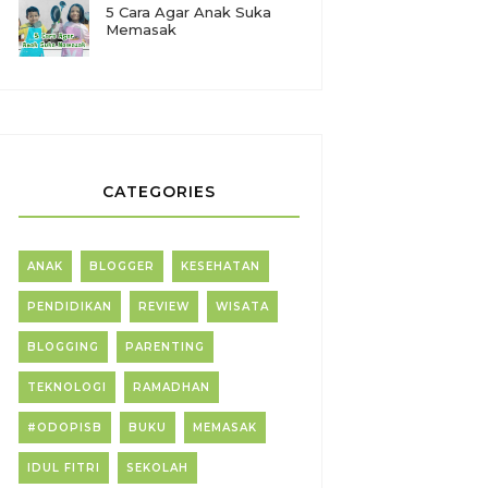
5 Cara Agar Anak Suka
Memasak
CATEGORIES
ANAK
BLOGGER
KESEHATAN
PENDIDIKAN
REVIEW
WISATA
BLOGGING
PARENTING
TEKNOLOGI
RAMADHAN
#ODOPISB
BUKU
MEMASAK
IDUL FITRI
SEKOLAH