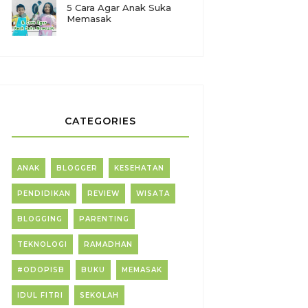
5 Cara Agar Anak Suka
Memasak
CATEGORIES
ANAK
BLOGGER
KESEHATAN
PENDIDIKAN
REVIEW
WISATA
BLOGGING
PARENTING
TEKNOLOGI
RAMADHAN
#ODOPISB
BUKU
MEMASAK
IDUL FITRI
SEKOLAH