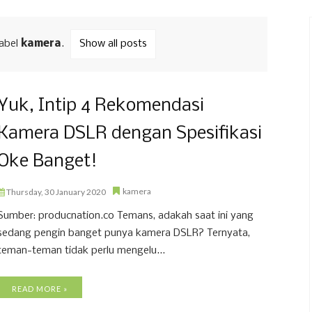
label
kamera
.
Show all posts
Yuk, Intip 4 Rekomendasi
Kamera DSLR dengan Spesifikasi
Oke Banget!
kamera
Thursday, 30 January 2020
Sumber: producnation.co Temans, adakah saat ini yang
sedang pengin banget punya kamera DSLR? Ternyata,
teman-teman tidak perlu mengelu...
READ MORE »