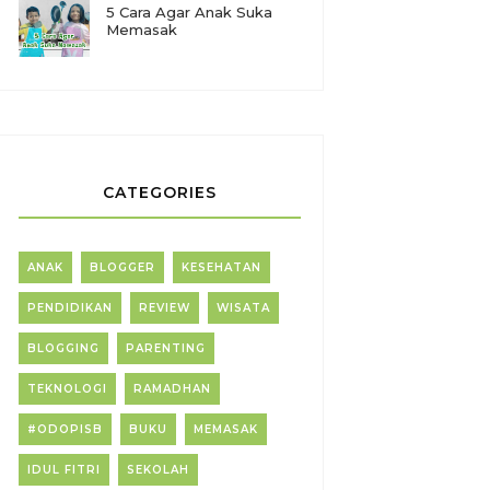
5 Cara Agar Anak Suka
Memasak
CATEGORIES
ANAK
BLOGGER
KESEHATAN
PENDIDIKAN
REVIEW
WISATA
BLOGGING
PARENTING
TEKNOLOGI
RAMADHAN
#ODOPISB
BUKU
MEMASAK
IDUL FITRI
SEKOLAH