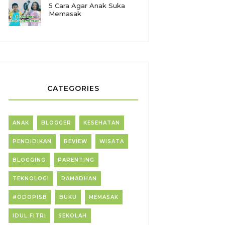
5 Cara Agar Anak Suka
Memasak
CATEGORIES
ANAK
BLOGGER
KESEHATAN
PENDIDIKAN
REVIEW
WISATA
BLOGGING
PARENTING
TEKNOLOGI
RAMADHAN
#ODOPISB
BUKU
MEMASAK
IDUL FITRI
SEKOLAH