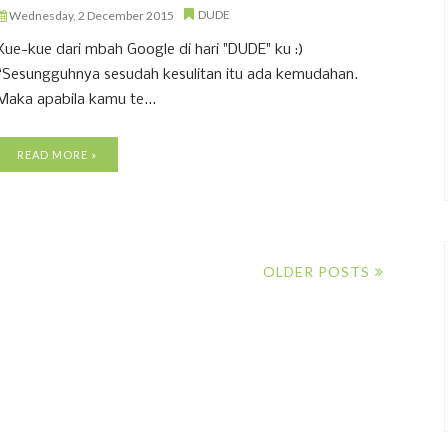
DUDE
Wednesday, 2 December 2015
Kue-kue dari mbah Google di hari "DUDE" ku :)
“Sesungguhnya sesudah kesulitan itu ada kemudahan.
Maka apabila kamu te...
READ MORE »
OLDER POSTS