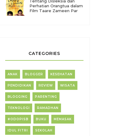
Tentang Disleksia dan
Perhatian Orangtua dalam
Film Taare Zameen Par
CATEGORIES
ANAK
BLOGGER
KESEHATAN
PENDIDIKAN
REVIEW
WISATA
BLOGGING
PARENTING
TEKNOLOGI
RAMADHAN
#ODOPISB
BUKU
MEMASAK
IDUL FITRI
SEKOLAH