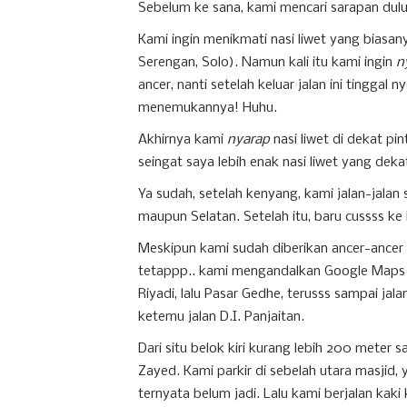
Sebelum ke sana, kami mencari sarapan dulu
Kami ingin menikmati nasi liwet yang biasanya
Serengan, Solo). Namun kali itu kami ingin
n
ancer, nanti setelah keluar jalan ini tinggal
menemukannya! Huhu.
Akhirnya kami
nyarap
nasi liwet di dekat pi
seingat saya lebih enak nasi liwet yang deka
Ya sudah, setelah kenyang, kami jalan-jalan 
maupun Selatan. Setelah itu, baru cussss ke
Meskipun kami sudah diberikan ancer-ancer 
tetappp.. kami mengandalkan Google Maps j
Riyadi, lalu Pasar Gedhe, terusss sampai jal
ketemu jalan D.I. Panjaitan.
Dari situ belok kiri kurang lebih 200 meter 
Zayed. Kami parkir di sebelah utara masjid, 
ternyata belum jadi. Lalu kami berjalan kaki