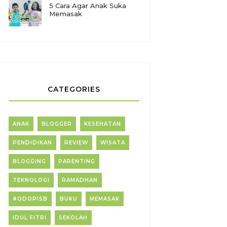
5 Cara Agar Anak Suka
Memasak
CATEGORIES
ANAK
BLOGGER
KESEHATAN
PENDIDIKAN
REVIEW
WISATA
BLOGGING
PARENTING
TEKNOLOGI
RAMADHAN
#ODOPISB
BUKU
MEMASAK
IDUL FITRI
SEKOLAH