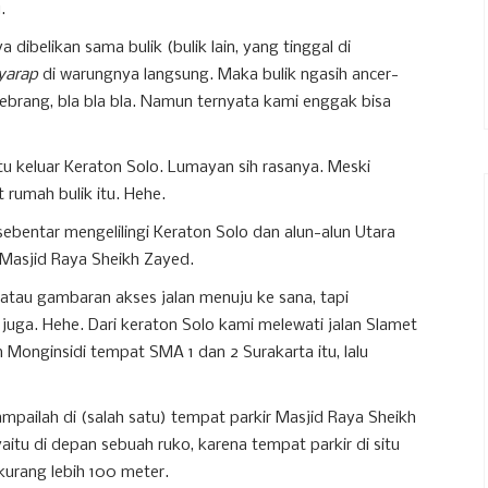
.
 dibelikan sama bulik (bulik lain, yang tinggal di
yarap
di warungnya langsung. Maka bulik ngasih ancer-
 nyebrang, bla bla bla. Namun ternyata kami enggak bisa
ntu keluar Keraton Solo. Lumayan sih rasanya. Meski
t rumah bulik itu. Hehe.
sebentar mengelilingi Keraton Solo dan alun-alun Utara
 Masjid Raya Sheikh Zayed.
atau gambaran akses jalan menuju ke sana, tapi
uga. Hehe. Dari keraton Solo kami melewati jalan Slamet
an Monginsidi tempat SMA 1 dan 2 Surakarta itu, lalu
sampailah di (salah satu) tempat parkir Masjid Raya Sheikh
yaitu di depan sebuah ruko, karena tempat parkir di situ
 kurang lebih 100 meter.