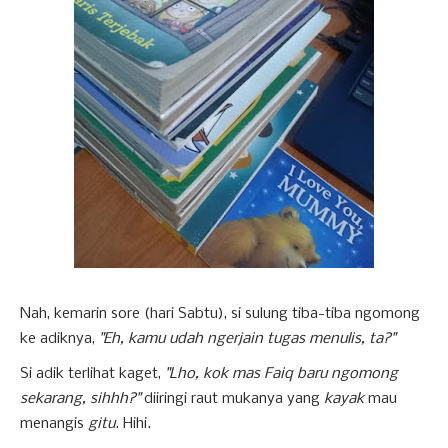
Nah, kemarin sore (hari Sabtu), si sulung tiba-tiba ngomong
ke adiknya,
"Eh, kamu udah ngerjain tugas menulis, ta?"
Si adik terlihat kaget,
"Lho, kok mas Faiq baru ngomong
sekarang, sihhh?"
diiringi raut mukanya yang
kayak
mau
menangis
gitu
. Hihi.