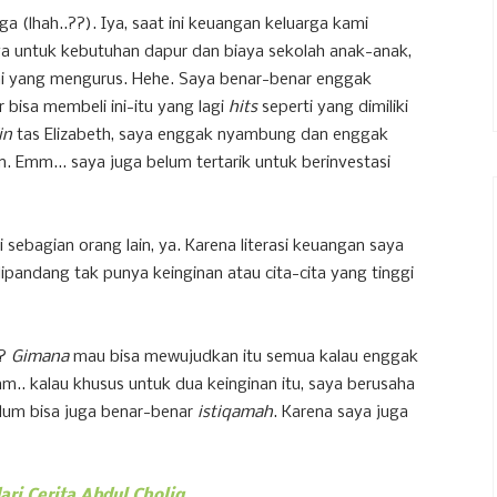
 (lhah..??). Iya, saat ini keuangan keluarga kami
ya untuk kebutuhan dapur dan biaya sekolah anak-anak,
mi yang mengurus. Hehe. Saya benar-benar enggak
 bisa membeli ini-itu yang lagi
hits
seperti yang dimiliki
in
tas Elizabeth, saya enggak nyambung dan enggak
. Emm... saya juga belum tertarik untuk berinvestasi
 sebagian orang lain, ya. Karena literasi keuangan saya
pandang tak punya keinginan atau cita-cita yang tinggi
i?
Gimana
mau bisa mewujudkan itu semua kalau enggak
 kalau khusus untuk dua keinginan itu, saya berusaha
elum bisa juga benar-benar
istiqamah
. Karena saya juga
ari Cerita Abdul Choliq
.