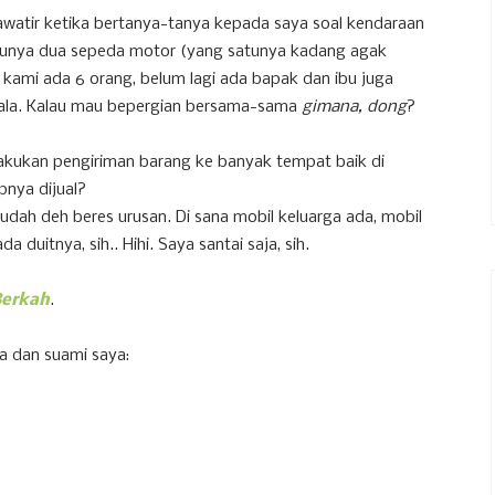
awatir ketika bertanya-tanya kepada saya soal kendaraan
" punya dua sepeda motor (yang satunya kadang agak
 kami ada 6 orang, belum lagi ada bapak dan ibu juga
pala. Kalau mau bepergian bersama-sama
gimana, dong
?
akukan pengiriman barang ke banyak tempat baik di
pnya dijual?
sudah deh beres urusan. Di sana mobil keluarga ada, mobil
da duitnya, sih.. Hihi. Saya santai saja, sih.
Berkah
.
ya dan suami saya: