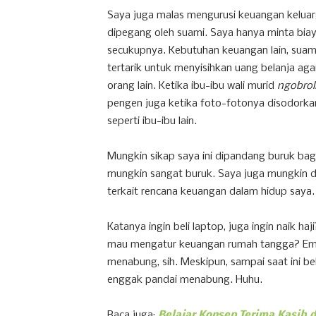
Saya juga malas mengurusi keuangan keluarga
dipegang oleh suami. Saya hanya minta bia
secukupnya. Kebutuhan keuangan lain, sua
tertarik untuk menyisihkan uang belanja agar
orang lain. Ketika ibu-ibu wali murid
ngobrol
pengen juga ketika foto-fotonya disodorkan
seperti ibu-ibu lain.
Mungkin sikap saya ini dipandang buruk bagi
mungkin sangat buruk. Saya juga mungkin di
terkait rencana keuangan dalam hidup saya.
Katanya ingin beli laptop, juga ingin naik haj
mau mengatur keuangan rumah tangga? Emm..
menabung, sih. Meskipun, sampai saat ini b
enggak pandai menabung. Huhu.
Baca juga:
Belajar Konsep Terima Kasih d