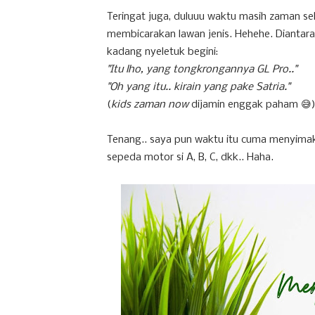
Teringat juga, duluuu waktu masih zaman s
membicarakan lawan jenis. Hehehe. Diantar
kadang nyeletuk begini:
"Itu lho, yang tongkrongannya GL Pro.."
"Oh yang itu.. kirain yang pake Satria."
(
kids zaman now
dijamin enggak paham 😅)
Tenang.. saya pun waktu itu cuma menyimak
sepeda motor si A, B, C, dkk.. Haha.