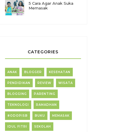
5 Cara Agar Anak Suka
Memasak
CATEGORIES
ANAK
BLOGGER
KESEHATAN
PENDIDIKAN
REVIEW
WISATA
BLOGGING
PARENTING
TEKNOLOGI
RAMADHAN
#ODOPISB
BUKU
MEMASAK
IDUL FITRI
SEKOLAH