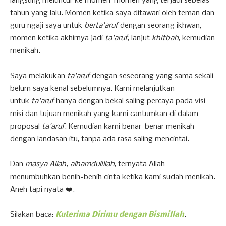
langsung meluncur ke momen-momen yang terjadi sebelas
tahun yang lalu. Momen ketika saya ditawari oleh teman dan
guru ngaji saya untuk
berta'aruf
dengan seorang ikhwan,
momen ketika akhirnya jadi
ta'aruf
, lanjut
khitbah
, kemudian
menikah.
Saya melakukan
ta'aruf
dengan seseorang yang sama sekali
belum saya kenal sebelumnya. Kami melanjutkan
untuk
ta'aruf
hanya dengan bekal saling percaya pada visi
misi dan tujuan menikah yang kami cantumkan di dalam
proposal
ta'aruf
. Kemudian kami benar-benar menikah
dengan landasan itu, tanpa ada rasa saling mencintai.
Dan
masya Allah, alhamdulillah
, ternyata Allah
menumbuhkan benih-benih cinta ketika kami sudah menikah.
Aneh tapi nyata ❤️.
Silakan baca:
Kuterima Dirimu dengan Bismillah
.