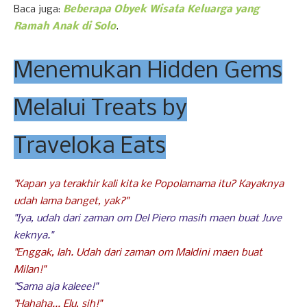
Baca juga:
Beberapa Obyek Wisata Keluarga yang
Ramah Anak di Solo
.
Menemukan Hidden Gems
Melalui Treats by
Traveloka Eats
"Kapan ya terakhir kali kita ke Popolamama itu? Kayaknya
udah lama banget, yak?"
"Iya, udah dari zaman om Del Piero masih maen buat Juve
keknya."
"Enggak, lah. Udah dari zaman om Maldini maen buat
Milan!"
"Sama aja kaleee!"
"Hahaha... Elu, sih!"