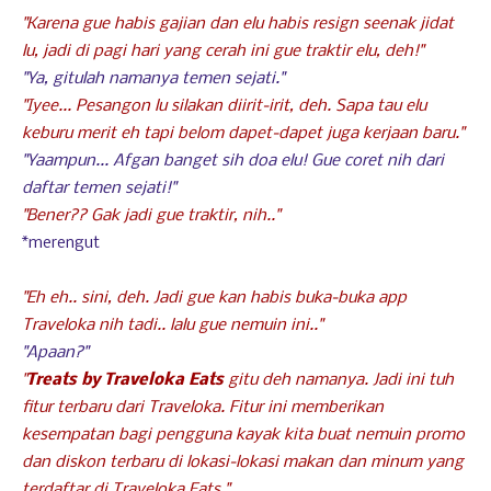
"Karena gue habis gajian dan elu habis resign seenak jidat
lu, jadi di pagi hari yang cerah ini gue traktir elu, deh!"
"Ya, gitulah namanya temen sejati."
"Iyee... Pesangon lu silakan diirit-irit, deh. Sapa tau elu
keburu merit eh tapi belom dapet-dapet juga kerjaan baru."
"Yaampun... Afgan banget sih doa elu! Gue coret nih dari
daftar temen sejati!"
"Bener?? Gak jadi gue traktir, nih.."
*merengut
"Eh eh.. sini, deh. Jadi gue kan habis buka-buka app
Traveloka nih tadi.. lalu gue nemuin ini.."
"Apaan?"
"
Treats by Traveloka Eats
gitu deh namanya. Jadi ini tuh
fitur terbaru dari Traveloka. Fitur ini memberikan
kesempatan bagi pengguna kayak kita buat nemuin promo
dan diskon terbaru di lokasi-lokasi makan dan minum yang
terdaftar di Traveloka Eats."