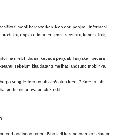
sifikasi mobil berdasarkan iklan dari penjual. Informasi
roduksi, angka odometer, jenis transmisi, kondisi fisik,
 informasi lebih dalam kepada penjual. Tanyakan secara
iketahui sebelum kita datang melihat langsung mobilnya.
 harga yang tertera untuk
cash
atau kredit? Karena tak
al perhitungannya untuk kredit.
n
n perbandingan harga. Bisa jadi karena mereka sekadar