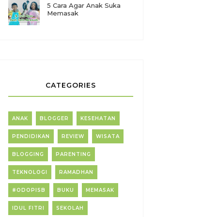
5 Cara Agar Anak Suka
Memasak
CATEGORIES
ANAK
BLOGGER
KESEHATAN
PENDIDIKAN
REVIEW
WISATA
BLOGGING
PARENTING
TEKNOLOGI
RAMADHAN
#ODOPISB
BUKU
MEMASAK
IDUL FITRI
SEKOLAH