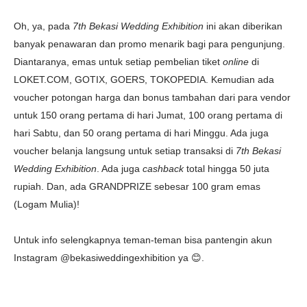
Oh, ya, pada
7th Bekasi Wedding Exhibition
ini akan diberikan
banyak penawaran
dan promo menarik bagi para pengunjung.
Diantaranya, e
mas untuk setiap pembelian tiket
online
di
LOKET.COM, GOTIX, GOERS, TOKOPEDIA. Kemudian ada
v
oucher potongan harga dan bonus tambahan dari para vendor
untuk 150 orang pertama di hari Jumat, 100 orang pertama di
hari Sabtu, dan 50 orang pertama di hari Minggu. Ada juga
v
oucher belanja langsung untuk setiap transaksi di
7th Bekasi
Wedding Exhibition
. Ada juga
cashback
total hingga 50 juta
rupiah. Dan, ada
GRANDPRIZE sebesar 100 gram emas
(Logam Mulia)!
Untuk info selengkapnya teman-teman bisa pantengin akun
Instagram
@bekasiweddingexhibition ya 😊.