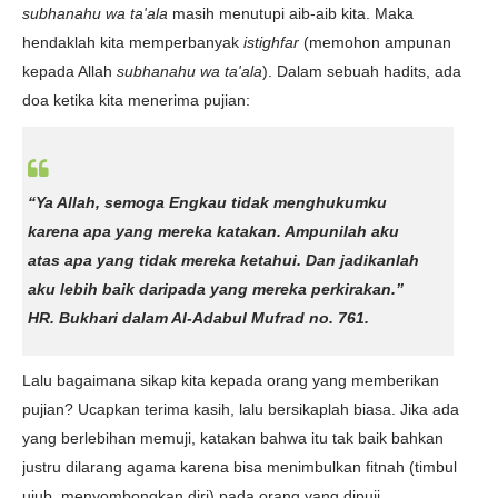
subhanahu wa ta'ala
masih menutupi aib-aib kita. Maka
hendaklah kita memperbanyak
istighfar
(memohon ampunan
kepada Allah
subhanahu wa ta'ala
). Dalam sebuah hadits, ada
doa ketika kita menerima pujian:
“Ya Allah, semoga Engkau tidak menghukumku
karena apa yang mereka katakan. Ampunilah aku
atas apa yang tidak mereka ketahui. Dan jadikanlah
aku lebih baik daripada yang mereka perkirakan.”
HR
. Bukhari dalam Al-Adabul Mufrad no. 761.
Lalu bagaimana sikap kita kepada orang yang memberikan
pujian? Ucapkan terima kasih, lalu bersikaplah biasa. Jika ada
yang berlebihan memuji, katakan bahwa itu tak baik bahkan
justru dilarang agama karena bisa menimbulkan fitnah
(timbul
ujub, menyombongkan diri) pada orang yang dipuji.