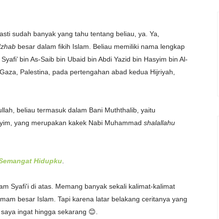
sti sudah banyak yang tahu tentang beliau, ya. Ya,
zhab
besar dalam fikih Islam. Beliau memiliki nama lengkap
afi’ bin As-Saib bin Ubaid bin Abdi Yazid bin Hasyim bin Al-
 Gaza, Palestina, pada pertengahan abad kedua Hijriyah,
ullah, beliau termasuk dalam Bani Muththalib, yaitu
 Hasyim, yang merupakan kakek Nabi Muhammad
shalallahu
 Semangat Hidupku
.
m Syafi'i di atas.
Memang banyak sekali kalimat-kalimat
imam besar Islam. Tapi karena latar belakang ceritanya yang
u saya ingat hingga sekarang 😊.