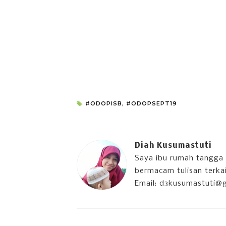
#ODOPISB
,
#ODOPSEPT19
Diah Kusumastuti
Saya ibu rumah tangga 
bermacam tulisan terkait
Email: d3kusumastuti@