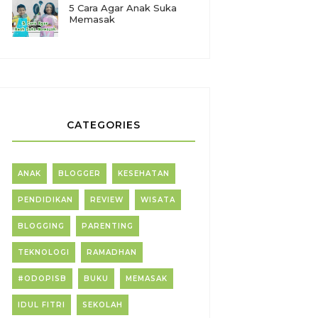
5 Cara Agar Anak Suka
Memasak
CATEGORIES
ANAK
BLOGGER
KESEHATAN
PENDIDIKAN
REVIEW
WISATA
BLOGGING
PARENTING
TEKNOLOGI
RAMADHAN
#ODOPISB
BUKU
MEMASAK
IDUL FITRI
SEKOLAH