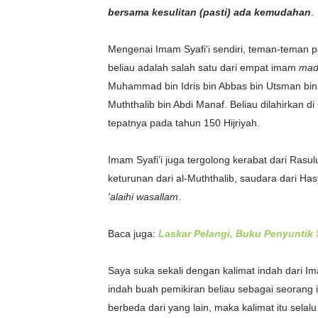
bersama kesulitan (pasti) ada kemudahan
.
Mengenai Imam Syafi'i sendiri, teman-teman pa
beliau
adalah salah satu dari empat imam
mad
Muhammad bin Idris bin Abbas bin Utsman bin Sy
Muththalib bin Abdi Manaf. Beliau
dilahirkan di
tepatnya pada tahun 150 Hijriyah.
Imam Syafi’i juga tergolong kerabat dari Rasul
keturunan dari al-Muththalib, saudara dari
'alaihi wasallam
.
Baca juga:
Laskar Pelangi, Buku Penyuntik
Saya suka sekali dengan kalimat indah dari Ima
indah buah pemikiran beliau sebagai seorang 
berbeda dari yang lain, maka kalimat itu selal