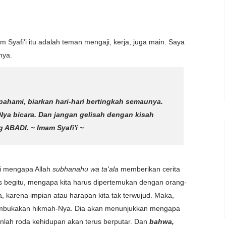
 Syafi'i itu adalah teman mengaji, kerja, juga main. Saya
nya.
 pahami, biarkan hari-hari bertingkah semaunya.
n-Nya bicara. Dan jangan gelisah dengan kisah
ng ABADI.
~ Imam Syafi'i ~
ti mengapa Allah
subhanahu wa ta'ala
memberikan cerita
us begitu, mengapa kita harus dipertemukan dengan orang-
, karena impian atau harapan kita tak terwujud. Maka,
membukakan hikmah-Nya. Dia akan menunjukkan mengapa
kinlah roda kehidupan akan terus berputar. Dan
bahwa,