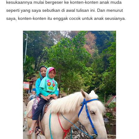
kesukaannya mulai bergeser ke konten-konten anak muda
seperti yang saya sebutkan di awal tulisan ini. Dan menurut
saya, konten-konten itu enggak cocok untuk anak seusianya.