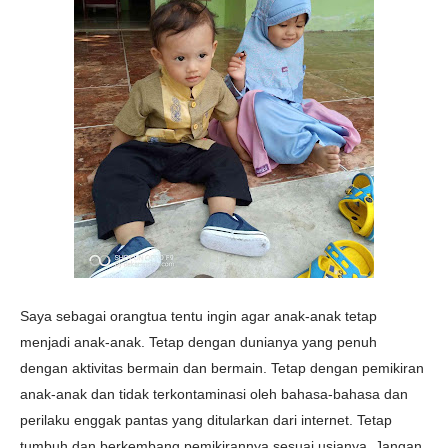
Saya sebagai orangtua tentu ingin agar anak-anak tetap
menjadi anak-anak. Tetap dengan dunianya yang penuh
dengan aktivitas bermain dan bermain. Tetap dengan pemikiran
anak-anak dan tidak terkontaminasi oleh bahasa-bahasa dan
perilaku enggak pantas yang ditularkan dari internet. Tetap
tumbuh dan berkembang pemikirannya sesuai usianya. Jangan