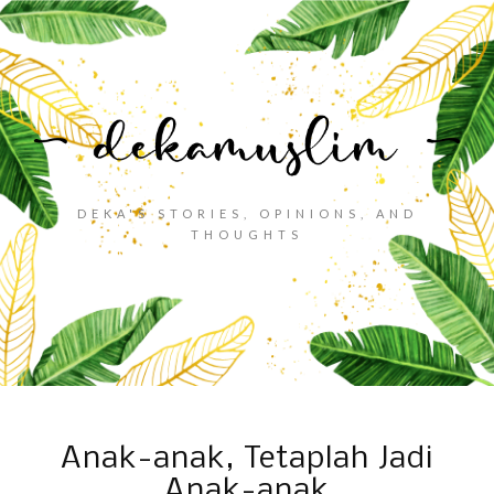
DEKA'S STORIES, OPINIONS, AND
THOUGHTS
Anak-anak, Tetaplah Jadi
Anak-anak