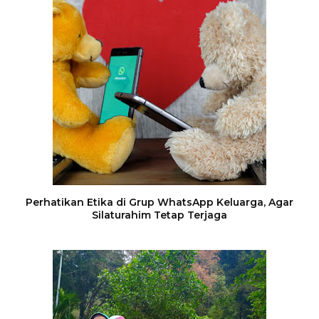
Perhatikan Etika di Grup WhatsApp Keluarga, Agar
Silaturahim Tetap Terjaga