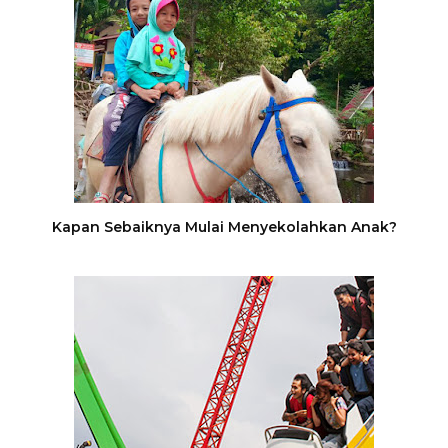
Kapan Sebaiknya Mulai Menyekolahkan Anak?