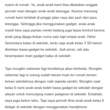
suami di rumah. Ya, anak-anak kami bisa dikatakan enggak
pernah main dengan anak-anak tetangga. Karena memang
rumah kami terletak di pinggir jalan raya dan jauh dari para
tetangga. Sehingga jika menggunakan gadget, anak-anak
masih bisa saya pantau meski kadang juga lepas kontrol karena
anak yang dijaga bukan cuma satu tapi empat anak. Hehe.
Sementara kalau di sekolah, tentu saja anak kelas 3 SD belum
diizinkan bawa gadget ke sekolah. Jadi aman, tak ada
kesempatan main gadget kalau di sekolah.
Tapi mungkin sebentar lagi kondisinya akan berbeda. Mungkin
sebentar lagi si sulung sudah berani main ke rumah teman-
teman sekolahnya dengan naik sepeda sendiri. Mungkin saat
kelas 6 nanti anak-anak boleh bawa gadget ke sekolah dengan
alasan untuk menunjang materi pelajaran di sekolah. Entahlah,
saya juga belum tahu. Tapi saya pernah lihat anak-anak kelas 6
belajar di sekolah dengan menggunakan
handphone
.