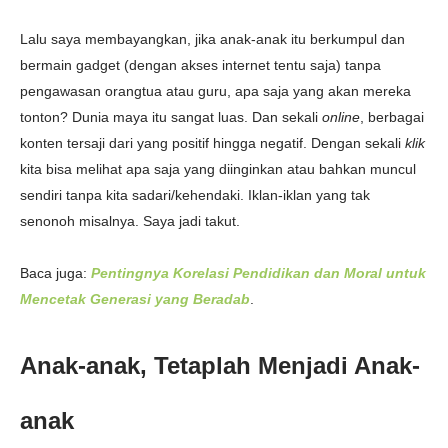
Lalu saya membayangkan, jika anak-anak itu berkumpul dan
bermain gadget (dengan akses internet tentu saja) tanpa
pengawasan orangtua atau guru, apa saja yang akan mereka
tonton? Dunia maya itu sangat luas. Dan sekali
online
, berbagai
konten tersaji dari yang positif hingga negatif. Dengan sekali
klik
kita bisa melihat apa saja yang diinginkan atau bahkan muncul
sendiri tanpa kita sadari/kehendaki. Iklan-iklan yang tak
senonoh misalnya. Saya jadi takut.
Baca juga:
Pentingnya Korelasi Pendidikan dan Moral untuk
Mencetak Generasi yang Beradab
.
Anak-anak, Tetaplah Menjadi Anak-
anak