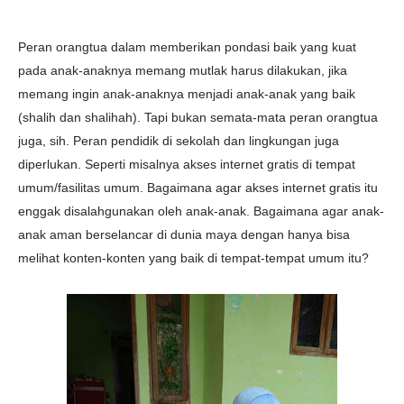
Peran orangtua dalam memberikan pondasi baik yang kuat
pada anak-anaknya memang mutlak harus dilakukan, jika
memang ingin anak-anaknya menjadi anak-anak yang baik
(shalih dan shalihah). Tapi bukan semata-mata peran orangtua
juga, sih. Peran pendidik di sekolah dan lingkungan juga
diperlukan. Seperti misalnya akses internet gratis di tempat
umum/fasilitas umum. Bagaimana agar akses internet gratis itu
enggak disalahgunakan oleh anak-anak. Bagaimana agar anak-
anak aman berselancar di dunia maya dengan hanya bisa
melihat konten-konten yang baik di tempat-tempat umum itu?