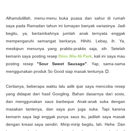
Alhamdulillah
, menu-menu buka puasa dan sahur di rumah
saya pada Ramadan tahun ini lumayan banyak variasinya. Jadi
begitu, ya, bertambahnya jumlah anak ternyata enggak
mempengaruhi semangat berkarya. Hihihi. Lebay, ih. Ya,
meskipun menunya yang praktis-praktis saja, sih. Setelah
kemarin saya posting resep
Dino Mie-Ni Park
, kali ini saya mau
posting resep
"Sour Sweet Sausage"
. Yap, sama-sama
menggunakan produk So Good siap masak tentunya 😊.
Ceritanya, beberapa waktu lalu adik ipar saya mencoba resep
yang didapat dari hasil Googling. Bahan dasarnya dari sosis,
dan menggunakan saus
barbeque
. Anak-anak suka dengan
masakan tantenya, dan saya pun juga suka. Tapi karena
kemarin saya lagi enggak punya saus itu, jadilah saya masak
dengan kreasi saya sendiri. Mirip-mirip begitu, lah. Hehe. Dan