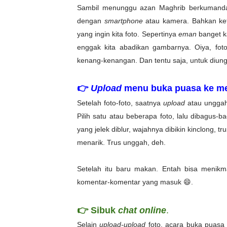
Sambil menunggu azan Maghrib berkumanda
dengan
smartphone
atau kamera. Bahkan ket
yang ingin kita foto. Sepertinya
eman
banget 
enggak kita abadikan gambarnya. Oiya, fot
kenang-kenangan. Dan tentu saja, untuk diun
👉
Upload
menu buka puasa ke m
Setelah foto-foto, saatnya
upload
atau unggah 
Pilih satu atau beberapa foto, lalu di
bagus-
ba
yang jelek diblur, wajahnya dibikin kinclong, tru
menarik. Trus unggah, deh.
Setelah itu baru makan. Entah bisa menikm
komentar-komentar yang masuk
😄.
👉 Sibuk
chat online
.
Selain
upload-upload
foto, acara buka puasa 