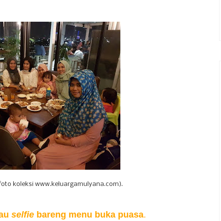
(foto koleksi www.keluargamulyana.com).
tau
selfie
bareng menu buka puasa
.