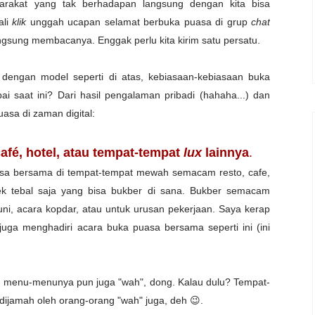
yarakat yang tak berhadapan langsung dengan kita bisa
ali
klik
unggah ucapan selamat berbuka puasa di grup
chat
gsung membacanya. Enggak perlu kita kirim satu persatu.
 dengan model seperti di atas, kebiasaan-kebiasaan buka
i saat ini? Dari hasil pengalaman pribadi (hahaha...) dan
uasa di zaman digital:
afé, hotel, atau tempat-tempat
lux
lainnya
.
asa bersama di tempat-tempat mewah semacam resto, cafe,
k tebal saja yang bisa bukber di sana.
Bukber semacam
ni, acara kopdar, atau untuk urusan pekerjaan. Saya kerap
 juga menghadiri acara buka puasa bersama seperti ini (ini
 menu-menunya pun juga "wah", dong. Kalau dulu? Tempat-
 dijamah oleh orang-orang "wah" juga, deh 😉.