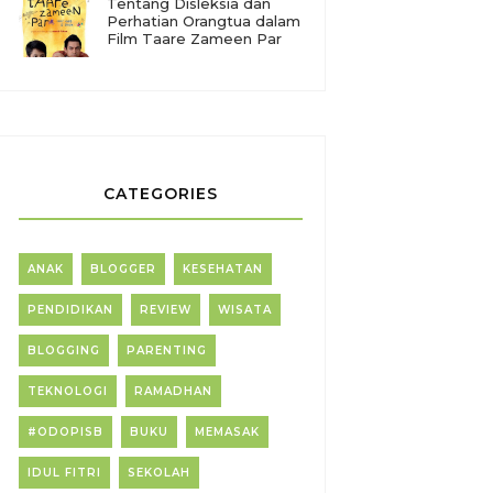
Tentang Disleksia dan
Perhatian Orangtua dalam
Film Taare Zameen Par
CATEGORIES
ANAK
BLOGGER
KESEHATAN
PENDIDIKAN
REVIEW
WISATA
BLOGGING
PARENTING
TEKNOLOGI
RAMADHAN
#ODOPISB
BUKU
MEMASAK
IDUL FITRI
SEKOLAH