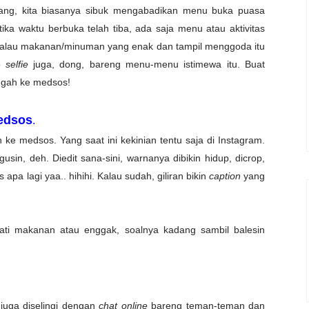
ng, kita biasanya sibuk mengabadikan menu buka puasa
ika waktu berbuka telah tiba, ada saja menu atau aktivitas
kalau makanan/minuman yang enak dan tampil menggoda itu
o
selfie
juga, dong, bareng menu-menu istimewa itu. Buat
ggah ke medsos!
edsos
.
ke medsos. Yang saat ini kekinian tentu saja di Instagram.
gusin, deh. Diedit sana-sini, warnanya dibikin hidup, dicrop,
s apa lagi yaa.. hihihi. Kalau sudah, giliran bikin
caption
yang
ati makanan atau enggak, soalnya kadang sambil balesin
juga diselingi dengan
chat online
bareng teman-teman dan