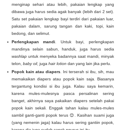
menginap sehari atau lebih, pakaian lengkap yang
dibawa juga harus sedia agak banyak (lebih dari 2 set).
Satu set pakaian lengkap bayi terdiri dari pakaian luar,
pakaian dalam, sarung tangan dan kaki, topi, kain
bedong, dan selimut.
Perlengkapan mandi
. Untuk bayi, perlengkapan
mandinya selain sabun, handuk, juga harus sedia
washlap
untuk menyeka badannya saat mandi, minyak
telon,
baby oil
, juga
hair lotion
dan yang lain jika perlu.
Popok kain atau diapers
. Ini terserah si ibu, sih, mau
memakaikan diapers atau popok kain saja. Biasanya
tergantung kondisi si ibu juga. Kalau saya kemarin,
karena mules-mulesnya pasca persalinan sering
banget, akhirnya saya pakaikan diapers setelah pakai
popok kain sekali. Enggak tahan kalau mules-mules
sambil ganti-ganti popok terus 😊. Kasihan suami juga
(yang nemenin jaga) kalau harus sering gantiin popok,
karena dia juga sudah capek ngurus ini-itu.