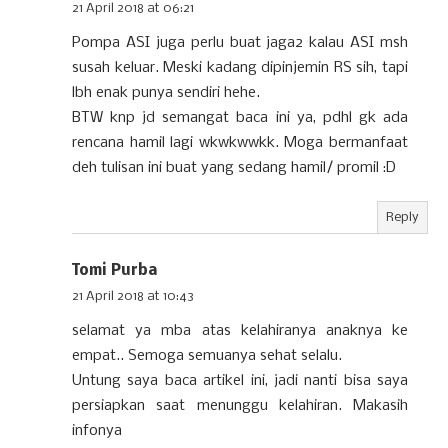
21 April 2018 at 06:21
Pompa ASI juga perlu buat jaga2 kalau ASI msh
susah keluar. Meski kadang dipinjemin RS sih, tapi
lbh enak punya sendiri hehe.
BTW knp jd semangat baca ini ya, pdhl gk ada
rencana hamil lagi wkwkwwkk. Moga bermanfaat
deh tulisan ini buat yang sedang hamil/ promil :D
Reply
Tomi Purba
21 April 2018 at 10:43
selamat ya mba atas kelahiranya anaknya ke
empat.. Semoga semuanya sehat selalu.
Untung saya baca artikel ini, jadi nanti bisa saya
persiapkan saat menunggu kelahiran. Makasih
infonya