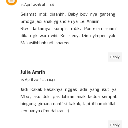
15 April 2018 at 11:46
Selamat mbk diaahhh. Baby boy nya ganteng.
Smoga jadi anak yg sholeh ya, Le. Amiinn.
Btw daftarnya kumplit mbk. Pantesan suami
dikau gk wara wiri. Kece euy. Izin nyimpen yak.
Makasiihhhhh udh shareee
Reply
Julia Amrih
16 April 2018 at 13:43
Jadi Kakak-kakaknya nggak ada yang ikut ya
Mba', aku dulu pas lahiran anak kedua sempat
bingung gimana nanti si kakak, tapi Alhamdulillah
semuanya dimudahkan. :)
Reply