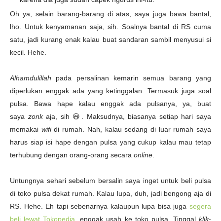
Oh ya, selain barang-barang di atas, saya juga bawa bantal,
lho. Untuk kenyamanan saja, sih. Soalnya bantal di RS cuma
satu, jadi kurang enak kalau buat sandaran sambil menyusui si
kecil. Hehe.
Alhamdulillah
pada persalinan kemarin semua barang yang
diperlukan enggak ada yang ketinggalan. Termasuk juga soal
pulsa. Bawa hape kalau enggak ada pulsanya, ya, buat
saya
zonk
aja, sih 😃. Maksudnya, biasanya setiap hari saya
memakai
wifi
di rumah. Nah, kalau sedang di luar rumah saya
harus siap isi hape dengan pulsa yang cukup kalau mau tetap
terhubung dengan orang-orang secara
online
.
Untungnya sehari sebelum bersalin saya inget untuk beli pulsa
di toko pulsa dekat rumah. Kalau lupa, duh, jadi bengong aja di
RS. Hehe. Eh tapi sebenarnya kalaupun lupa bisa juga
segera
beli lewat Tokopedia
, enggak usah ke toko pulsa. Tinggal
klik-