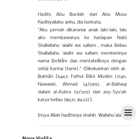
Hadits Abu Burdah dari Abu Musa
Radhiyallahu anhu, dia berkata,
"Aku pernah dikaruniai anak laki-laki, lalu
aku membawanya ke hadapan Nabi
Shallallahu ‘alaihi wa sallam , maka Beliau
Shallallahu ‘alaihi wa sallam memberinya
nama Ibrâhîm dan mentahnîknya dengan
sebiji kurma (tamr)." (Dikeluarkan oleh al-
Bukhâri [5467, Fathul Bâri) Muslim (2145,
Nawawi), Ahmad (4/399), al-Baihaqi
dalam al-Kubra (9/305) dan asy-Syu’ab
karya beliau (8621, 8622)].
Insya Allah haditsnya shahih. Wallahu'alam.
Nova Violita