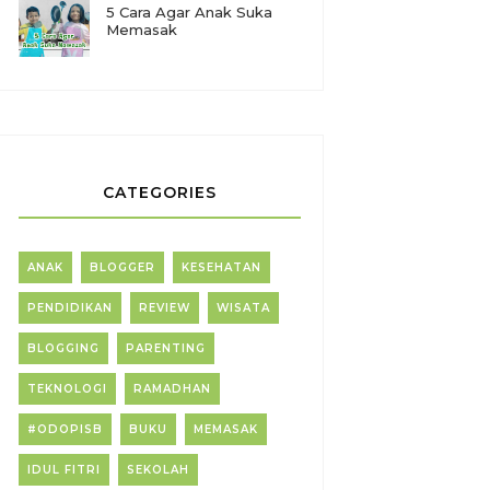
5 Cara Agar Anak Suka
Memasak
CATEGORIES
ANAK
BLOGGER
KESEHATAN
PENDIDIKAN
REVIEW
WISATA
BLOGGING
PARENTING
TEKNOLOGI
RAMADHAN
#ODOPISB
BUKU
MEMASAK
IDUL FITRI
SEKOLAH