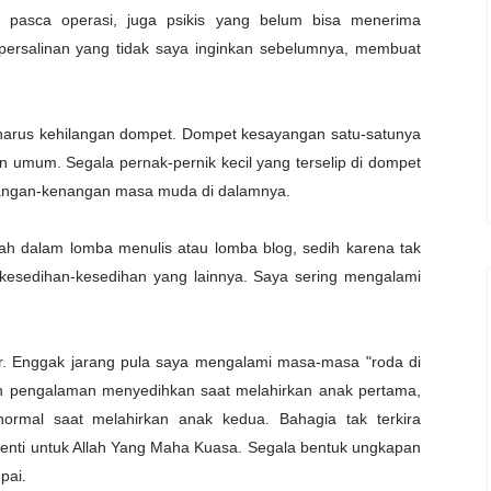
it pasca operasi, juga psikis yang belum bisa menerima
ersalinan yang tidak saya inginkan sebelumnya, membuat
 harus kehilangan dompet. Dompet kesayangan satu-satunya
an umum. Segala pernak-pernik kecil yang terselip di dompet
nangan-kenangan masa muda di dalamnya.
alah dalam lomba menulis atau lomba blog, sedih karena tak
 kesedihan-kesedihan yang lainnya. Saya sering mengalami
r. Enggak jarang pula saya mengalami masa-masa "roda di
elah pengalaman menyedihkan saat melahirkan anak pertama,
normal saat melahirkan anak kedua. Bahagia tak terkira
a henti untuk Allah Yang Maha Kuasa. Segala bentuk ungkapan
pai.