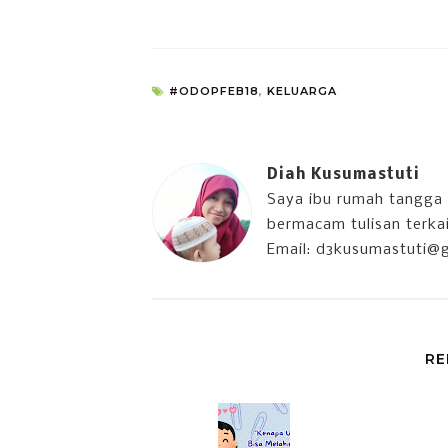
#ODOPFEB18
,
KELUARGA
Diah Kusumastuti
Saya ibu rumah tangga 
bermacam tulisan terkait
Email: d3kusumastuti@
RE