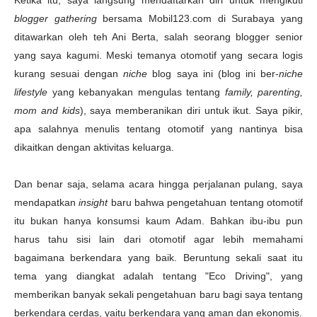
Ketika itu, saya langsung mendaftarkan diri untuk mengikuti
blogger gathering
bersama Mobil123.com di Surabaya yang
ditawarkan oleh teh Ani Berta, salah seorang blogger senior
yang saya kagumi. Meski temanya otomotif yang secara logis
kurang sesuai dengan
niche
blog saya ini (blog ini ber-
niche
lifestyle
yang kebanyakan mengulas tentang
family, parenting,
mom and kids
), saya memberanikan diri untuk ikut. Saya pikir,
apa salahnya menulis tentang otomotif yang nantinya bisa
dikaitkan dengan aktivitas keluarga.
Dan benar saja, selama acara hingga perjalanan pulang, saya
mendapatkan
insight
baru bahwa pengetahuan tentang otomotif
itu bukan hanya konsumsi kaum Adam. Bahkan ibu-ibu pun
harus tahu sisi lain dari otomotif agar lebih memahami
bagaimana berkendara yang baik. Beruntung sekali saat itu
tema yang diangkat adalah tentang "Eco Driving", yang
memberikan banyak sekali pengetahuan baru bagi saya tentang
berkendara cerdas, yaitu berkendara yang aman dan ekonomis.