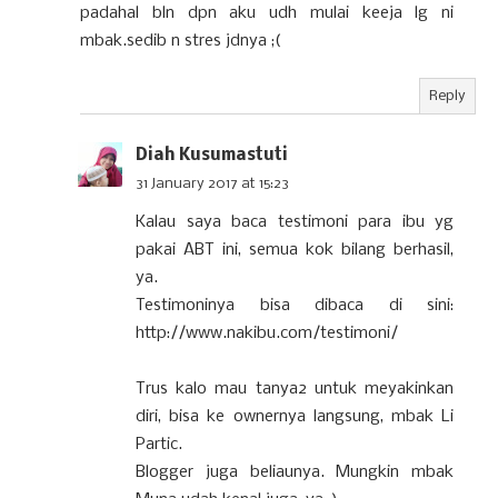
padahal bln dpn aku udh mulai keeja lg ni
mbak.sedib n stres jdnya ;(
Reply
Diah Kusumastuti
31 January 2017 at 15:23
Kalau saya baca testimoni para ibu yg
pakai ABT ini, semua kok bilang berhasil,
ya.
Testimoninya bisa dibaca di sini:
http://www.nakibu.com/testimoni/
Trus kalo mau tanya2 untuk meyakinkan
diri, bisa ke ownernya langsung, mbak Li
Partic.
Blogger juga beliaunya. Mungkin mbak