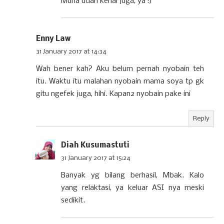
Muna udah kenal juga, ya :)
Enny Law
31 January 2017 at 14:34
Wah bener kah? Aku belum pernah nyobain teh
itu. Waktu itu malahan nyobain mama soya tp gk
gitu ngefek juga, hihi. Kapan2 nyobain pake ini
Reply
Diah Kusumastuti
31 January 2017 at 15:24
Banyak yg bilang berhasil, Mbak. Kalo
yang relaktasi, ya keluar ASI nya meski
sedikit.