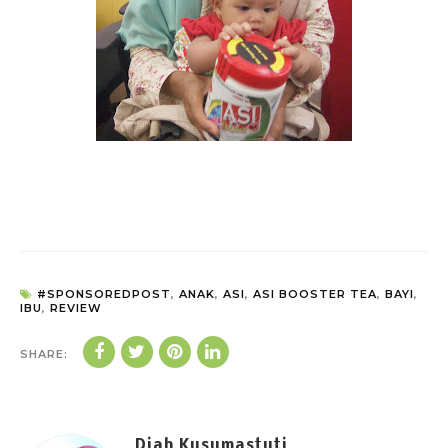
#SPONSOREDPOST
,
ANAK
,
ASI
,
ASI BOOSTER TEA
,
BAYI
,
IBU
,
REVIEW
SHARE:
Diah Kusumastuti