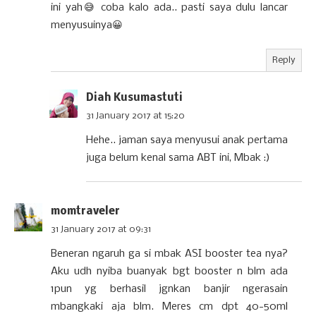
ini yah😅 coba kalo ada.. pasti saya dulu lancar
menyusuinya😀
Reply
Diah Kusumastuti
31 January 2017 at 15:20
Hehe.. jaman saya menyusui anak pertama
juga belum kenal sama ABT ini, Mbak :)
momtraveler
31 January 2017 at 09:31
Beneran ngaruh ga si mbak ASI booster tea nya?
Aku udh nyiba buanyak bgt booster n blm ada
1pun yg berhasil jgnkan banjir ngerasain
mbangkaki aja blm. Meres cm dpt 40-50ml