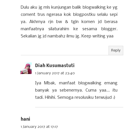
Dulu aku jg mls kunjungan balik blogwalking ke yg
coment trus ngerasa kok blogpostku selalu sepi
ya. Akhrnya rjn bw & tgln komen jd berasa
manfaatnya silaturahim ke sesama blogger.
Sekalian jg jd nambah2 ilmu jg. Keep writing yaa
Reply
Diah Kusumastuti
1 January 2017 at 23:40
Iya Mbak, manfaat blogwalking emang
banyak ya sebenernya. Cuma yaa... itu
tadi. Hihihi. Semoga resolusiku terwujud :)
hani
1 January 2017 at 17:17